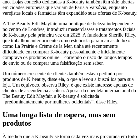
ano. Lojas conceito dedicadas à K-beauty também têm sido abertas
em cidades europeias que variam de Paris a Varsóvia, enquanto
varejistas locais e farmácias têm expandido suas ofertas de K-beauty.
A The Beauty Edit Mayfair, uma boutique de beleza independente
no centro de Londres, introduziu masterclasses e tratamentos faciais
de K-beauty pela primeira vez em 2025. A fundadora Sherille Riley,
que trabalhou anteriormente como esteticista para marcas de luxo
como La Prairie e Crème de la Mer, tinha até recentemente
dificuldade em comprar K-beauty pessoalmente e inicialmente
comprava os produtos online – correndo o risco de longos tempos
de envio ou de comprar uma falsificação sem saber.
Um número crescente de clientes também estava pedindo por
produtos de K-beauty, disse ela, o que a levou a buscá-los para sua
loja. Um equívoco, observa Riley, é que existe interesse apenas de
clientes de ascendência asiática. Apesar da clientela internacional da
The Beauty Edit Mayfair, a K-beauty é solicitada
“predominantemente por mulheres ocidentais”, disse Riley.
Uma longa lista de espera, mas sem
produtos
À medida que a K-beauty se torna cada vez mais procurada em todo