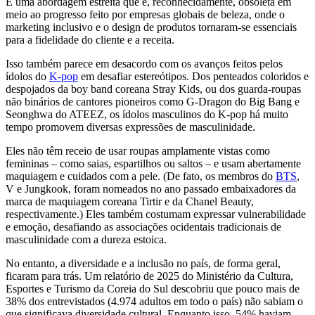
É uma abordagem estreita que é, reconhecidamente, obsoleta em
meio ao progresso feito por empresas globais de beleza, onde o
marketing inclusivo e o design de produtos tornaram-se essenciais
para a fidelidade do cliente e a receita.
Isso também parece em desacordo com os avanços feitos pelos
ídolos do
K-pop
em desafiar estereótipos. Dos penteados coloridos e
despojados da boy band coreana Stray Kids, ou dos guarda-roupas
não binários de cantores pioneiros como G-Dragon do Big Bang e
Seonghwa do ATEEZ, os ídolos masculinos do K-pop há muito
tempo promovem diversas expressões de masculinidade.
Eles não têm receio de usar roupas amplamente vistas como
femininas – como saias, espartilhos ou saltos – e usam abertamente
maquiagem e cuidados com a pele. (De fato, os membros do
BTS
,
V e Jungkook, foram nomeados no ano passado embaixadores da
marca de maquiagem coreana Tirtir e da Chanel Beauty,
respectivamente.) Eles também costumam expressar vulnerabilidade
e emoção, desafiando as associações ocidentais tradicionais de
masculinidade com a dureza estoica.
No entanto, a diversidade e a inclusão no país, de forma geral,
ficaram para trás. Um relatório de 2025 do Ministério da Cultura,
Esportes e Turismo da Coreia do Sul descobriu que pouco mais de
38% dos entrevistados (4.974 adultos em todo o país) não sabiam o
que significava diversidade cultural. Enquanto isso, 54% haviam