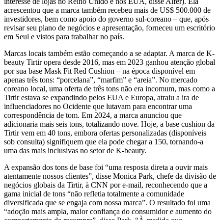
interesse de lojas no Reino Unido e nos EUA, disse Alfer). Ela
acrescentou que a marca também recebeu mais de US$ 500.000 de
investidores, bem como apoio do governo sul-coreano – que, após
revisar seu plano de negócios e apresentação, forneceu um escritório
em Seul e vistos para trabalhar no país.
Marcas locais também estão começando a se adaptar. A marca de K-
beauty Tirtir opera desde 2016, mas em 2023 ganhou atenção global
por sua base Mask Fit Red Cushion – na época disponível em
apenas três tons: “porcelana”, “marfim” e “areia”. No mercado
coreano local, uma oferta de três tons não era incomum, mas como a
Tirtir estava se expandindo pelos EUA e Europa, atraiu a ira de
influenciadores no Ocidente que lutavam para encontrar uma
correspondência de tom. Em 2024, a marca anunciou que
adicionaria mais seis tons, totalizando nove. Hoje, a base cushion da
Tirtir vem em 40 tons, embora ofertas personalizadas (disponíveis
sob consulta) signifiquem que ela pode chegar a 150, tornando-a
uma das mais inclusivas no setor de K-beauty.
A expansão dos tons de base foi “uma resposta direta a ouvir mais
atentamente nossos clientes”, disse Monica Park, chefe da divisão de
negócios globais da Tirtir, à CNN por e-mail, reconhecendo que a
gama inicial de tons “não refletia totalmente a comunidade
diversificada que se engaja com nossa marca”. O resultado foi uma
“adoção mais ampla, maior confiança do consumidor e aumento do