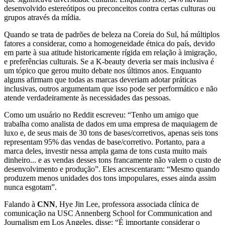
desenvolvido estereótipos ou preconceitos contra certas culturas ou
grupos através da mídia.
Quando se trata de padrões de beleza na Coreia do Sul, há múltiplos
fatores a considerar, como a homogeneidade étnica do país, devido
em parte à sua atitude historicamente rígida em relação à imigração,
e preferências culturais. Se a K-beauty deveria ser mais inclusiva é
um tópico que gerou muito debate nos últimos anos. Enquanto
alguns afirmam que todas as marcas deveriam adotar práticas
inclusivas, outros argumentam que isso pode ser performático e não
atende verdadeiramente às necessidades das pessoas.
Como um usuário no Reddit escreveu: “Tenho um amigo que
trabalha como analista de dados em uma empresa de maquiagem de
luxo e, de seus mais de 30 tons de bases/corretivos, apenas seis tons
representam 95% das vendas de base/corretivo. Portanto, para a
marca deles, investir nessa ampla gama de tons custa muito mais
dinheiro... e as vendas desses tons francamente não valem o custo de
desenvolvimento e produção”. Eles acrescentaram: “Mesmo quando
produzem menos unidades dos tons impopulares, esses ainda assim
nunca esgotam”.
Falando à
CNN
, Hye Jin Lee, professora associada clínica de
comunicação na USC Annenberg School for Communication and
Journalism em Los Angeles, disse: “É importante considerar o