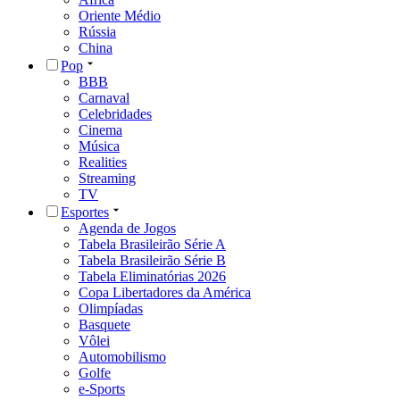
Oriente Médio
Rússia
China
Pop
BBB
Carnaval
Celebridades
Cinema
Música
Realities
Streaming
TV
Esportes
Agenda de Jogos
Tabela Brasileirão Série A
Tabela Brasileirão Série B
Tabela Eliminatórias 2026
Copa Libertadores da América
Olimpíadas
Basquete
Vôlei
Automobilismo
Golfe
e-Sports