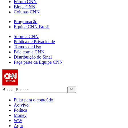
Fórum CNN
Blogs CNN
Colunas CNN
Programação
Equipe CNN Brasil
Sobre a CNN
Política de Privacidade
Termos de Uso
Fale com a CNN
Distribuição do Sinal
Faça parte da Equipe CNN
Buscar
Pular para o conteúdo
Ao vivo
Política
Money
WW
Agro