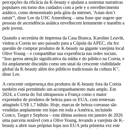
percepções da eficácia da K-beauty e ajudam a sustentar narrativas
populares em torno dos cuidados com a pele e o envelhecimento
asiático, como demonstrado pela gíria da internet, 'Asian don’t
raisin'”, disse Lee da USC Annenberg – uma frase que sugere que
pessoas de ascendência asiática envelhecem lentamente e mantêm a
pele jovem.
Quando a secretária de imprensa da Casa Branca, Karoline Leavitt,
visitou a Coreia no ano passado para a Cúpula da APEC, ela fez
questão de comprar produtos de K-beauty na gigante varejista local
Olive Young – e compartilhar sua experiência nas redes sociais.
“Isso gerou atenção significativa da mídia e do público na Coreia, e
foi amplamente discutido como um sinal da crescente visibilidade
global da K-beauty além dos públicos tradicionais da cultura K”,
disse Lee.
A crescente onipresença dos produtos de K-beauty fora da Coreia
também está permitindo um acompanhamento mais amplo. Em
2024, a Coreia do Sul ultrapassou a França como o maior
exportador de produtos de beleza para os EUA, com remessas
atingindo US$ 1,7 bilhão. Hoje, marcas de beleza coreanas são
vendidas amplamente em lojas em toda a América, incluindo
Costco, Target e Sephora – esta última assinou em janeiro de 2026
uma parceria notável com a Olive Young, levando a varejista de K-
beauty a abrir suas próprias lojas nos EUA pela primeira vez este