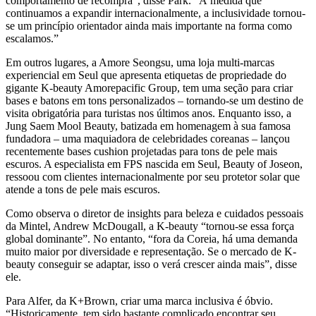
comportamento de recompra”, disse Park. “À medida que
continuamos a expandir internacionalmente, a inclusividade tornou-
se um princípio orientador ainda mais importante na forma como
escalamos.”
Em outros lugares, a Amore Seongsu, uma loja multi-marcas
experiencial em Seul que apresenta etiquetas de propriedade do
gigante K-beauty Amorepacific Group, tem uma seção para criar
bases e batons em tons personalizados – tornando-se um destino de
visita obrigatória para turistas nos últimos anos. Enquanto isso, a
Jung Saem Mool Beauty, batizada em homenagem à sua famosa
fundadora – uma maquiadora de celebridades coreanas – lançou
recentemente bases cushion projetadas para tons de pele mais
escuros. A especialista em FPS nascida em Seul, Beauty of Joseon,
ressoou com clientes internacionalmente por seu protetor solar que
atende a tons de pele mais escuros.
Como observa o diretor de insights para beleza e cuidados pessoais
da Mintel, Andrew McDougall, a K-beauty “tornou-se essa força
global dominante”. No entanto, “fora da Coreia, há uma demanda
muito maior por diversidade e representação. Se o mercado de K-
beauty conseguir se adaptar, isso o verá crescer ainda mais”, disse
ele.
Para Alfer, da K+Brown, criar uma marca inclusiva é óbvio.
“Historicamente, tem sido bastante complicado encontrar seu