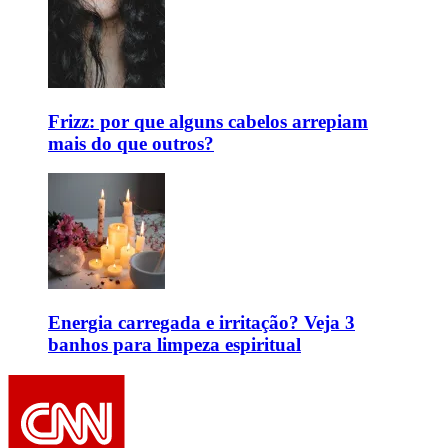
Frizz: por que alguns cabelos arrepiam
mais do que outros?
Energia carregada e irritação? Veja 3
banhos para limpeza espiritual