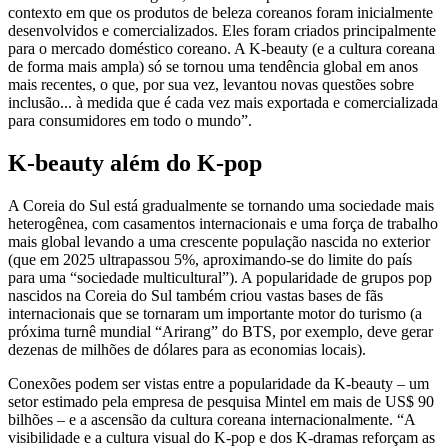
contexto em que os produtos de beleza coreanos foram inicialmente
desenvolvidos e comercializados. Eles foram criados principalmente
para o mercado doméstico coreano. A K-beauty (e a cultura coreana
de forma mais ampla) só se tornou uma tendência global em anos
mais recentes, o que, por sua vez, levantou novas questões sobre
inclusão... à medida que é cada vez mais exportada e comercializada
para consumidores em todo o mundo”.
K-beauty além do K-pop
A Coreia do Sul está gradualmente se tornando uma sociedade mais
heterogênea, com casamentos internacionais e uma força de trabalho
mais global levando a uma crescente população nascida no exterior
(que em 2025 ultrapassou 5%, aproximando-se do limite do país
para uma “sociedade multicultural”). A popularidade de grupos pop
nascidos na Coreia do Sul também criou vastas bases de fãs
internacionais que se tornaram um importante motor do turismo (a
próxima turnê mundial “Arirang” do BTS, por exemplo, deve gerar
dezenas de milhões de dólares para as economias locais).
Conexões podem ser vistas entre a popularidade da K-beauty – um
setor estimado pela empresa de pesquisa Mintel em mais de US$ 90
bilhões – e a ascensão da cultura coreana internacionalmente. “A
visibilidade e a cultura visual do K-pop e dos K-dramas reforçam as