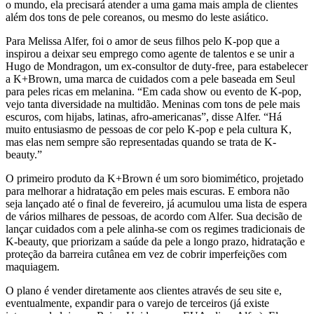
o mundo, ela precisará atender a uma gama mais ampla de clientes
além dos tons de pele coreanos, ou mesmo do leste asiático.
Para Melissa Alfer, foi o amor de seus filhos pelo K-pop que a
inspirou a deixar seu emprego como agente de talentos e se unir a
Hugo de Mondragon, um ex-consultor de duty-free, para estabelecer
a K+Brown, uma marca de cuidados com a pele baseada em Seul
para peles ricas em melanina. “Em cada show ou evento de K-pop,
vejo tanta diversidade na multidão. Meninas com tons de pele mais
escuros, com hijabs, latinas, afro-americanas”, disse Alfer. “Há
muito entusiasmo de pessoas de cor pelo K-pop e pela cultura K,
mas elas nem sempre são representadas quando se trata de K-
beauty.”
O primeiro produto da K+Brown é um soro biomimético, projetado
para melhorar a hidratação em peles mais escuras. E embora não
seja lançado até o final de fevereiro, já acumulou uma lista de espera
de vários milhares de pessoas, de acordo com Alfer. Sua decisão de
lançar cuidados com a pele alinha-se com os regimes tradicionais de
K-beauty, que priorizam a saúde da pele a longo prazo, hidratação e
proteção da barreira cutânea em vez de cobrir imperfeições com
maquiagem.
O plano é vender diretamente aos clientes através de seu site e,
eventualmente, expandir para o varejo de terceiros (já existe