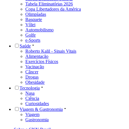
Tabela Eliminatórias 2026
Copa Libertadores da América
Olimpíadas
Basquete
Vôlei
Automobilismo
Golfe
e-Sports
Saúde
Roberto Kalil - Sinais Vitais
Alimentação
Exercícios Físicos
Vacinação
Câncer
Drogas
Obesidade
Tecnologia
Nasa
Ciência
Curiosidades
Viagem & Gastronomia
Viagem
Gastronomia