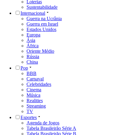
Loterias
Sustentabilidade
Internacional
Guerra na Ucrânia
Guerra em Israel
Estados Unidos
Europa
Ásia
África
Oriente Médio
Rússia
China
Pop
BBB
Carnaval
Celebridades
Cinema
Música
Realities
Streaming
TV
Esportes
Agenda de Jogos
Tabela Brasileirão Série A
Tabela Brasileirão Série B