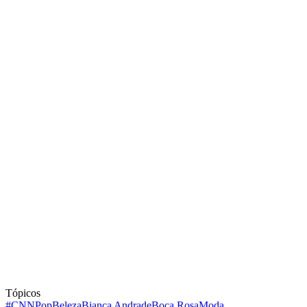
Tópicos
#CNNPop
Beleza
Bianca Andrade
Boca Rosa
Moda