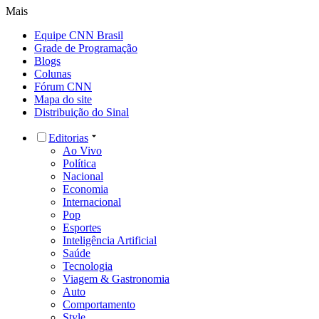
Mais
Equipe CNN Brasil
Grade de Programação
Blogs
Colunas
Fórum CNN
Mapa do site
Distribuição do Sinal
Editorias
Ao Vivo
Política
Nacional
Economia
Internacional
Pop
Esportes
Inteligência Artificial
Saúde
Tecnologia
Viagem & Gastronomia
Auto
Comportamento
Style