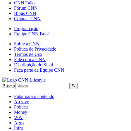
CNN Talks
Fórum CNN
Blogs CNN
Colunas CNN
Programação
Equipe CNN Brasil
Sobre a CNN
Política de Privacidade
Termos de Uso
Fale com a CNN
Distribuição do Sinal
Faça parte da Equipe CNN
Buscar
Pular para o conteúdo
Ao vivo
Política
Money
WW
Agro
Infra