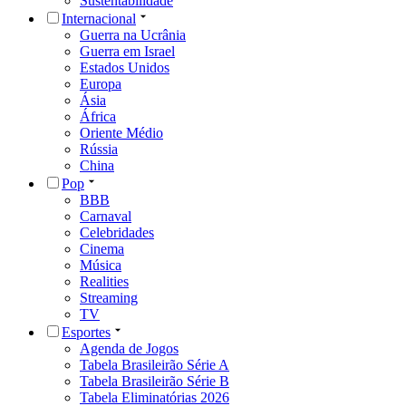
Sustentabilidade
Internacional
Guerra na Ucrânia
Guerra em Israel
Estados Unidos
Europa
Ásia
África
Oriente Médio
Rússia
China
Pop
BBB
Carnaval
Celebridades
Cinema
Música
Realities
Streaming
TV
Esportes
Agenda de Jogos
Tabela Brasileirão Série A
Tabela Brasileirão Série B
Tabela Eliminatórias 2026