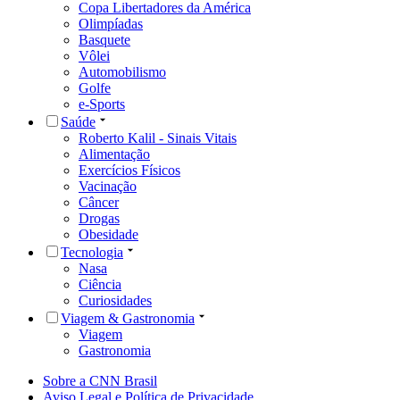
Copa Libertadores da América
Olimpíadas
Basquete
Vôlei
Automobilismo
Golfe
e-Sports
Saúde
Roberto Kalil - Sinais Vitais
Alimentação
Exercícios Físicos
Vacinação
Câncer
Drogas
Obesidade
Tecnologia
Nasa
Ciência
Curiosidades
Viagem & Gastronomia
Viagem
Gastronomia
Sobre a CNN Brasil
Aviso Legal e Política de Privacidade