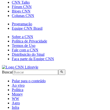
CNN Talks
Fórum CNN
Blogs CNN
Colunas CNN
Programação
Equipe CNN Brasil
Sobre a CNN
Política de Privacidade
Termos de Uso
Fale com a CNN
Distribuição do Sinal
Faça parte da Equipe CNN
Buscar
Pular para o conteúdo
Ao vivo
Política
Money
WW
Agro
Infra