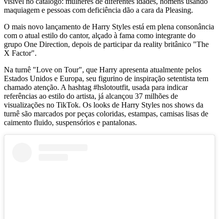
visível no catálogo: mulheres de diferentes idades, homens usando
maquiagem e pessoas com deficiência dão a cara da Pleasing.
O mais novo lançamento de Harry Styles está em plena consonância
com o atual estilo do cantor, alçado à fama como integrante do
grupo One Direction, depois de participar da reality britânico "The
X Factor".
Na turnê "Love on Tour", que Harry apresenta atualmente pelos
Estados Unidos e Europa, seu figurino de inspiração setentista tem
chamado atenção. A hashtag #hslotoutfit, usada para indicar
referências ao estilo do artista, já alcançou 37 milhões de
visualizações no TikTok. Os looks de Harry Styles nos shows da
turnê são marcados por peças coloridas, estampas, camisas lisas de
caimento fluido, suspensórios e pantalonas.