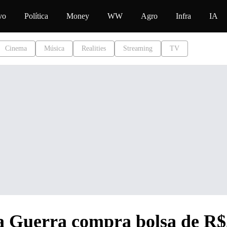
conteúdo
vo
Política
Money
WW
Agro
Infra
IA
Cinema
Música
Realities
Streaming
TV
a Guerra compra bolsa de R$