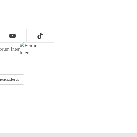
orum Inter
uenciadores