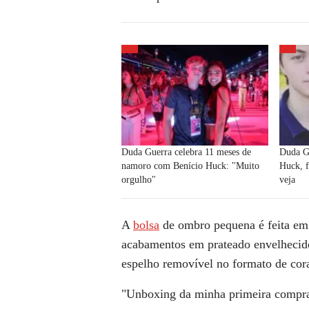
Duda Guerra celebra 11 meses de
Duda G
namoro com Benício Huck: "Muito
Huck, f
orgulho"
veja
A
bolsa
de ombro pequena é feita em
acabamentos em prateado envelheci
espelho removível no formato de cor
"Unboxing da minha primeira compra