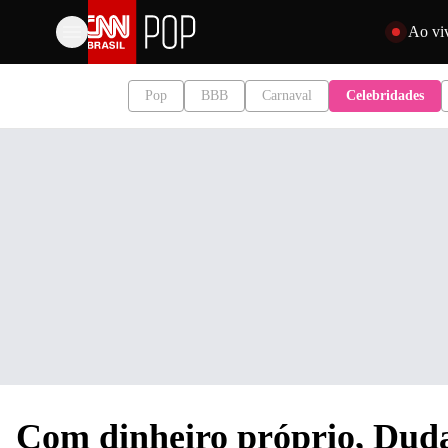
Pular para o 
Ao vi
Pop
BBB
Carnaval
Celebridades
Com dinheiro próprio, Dud