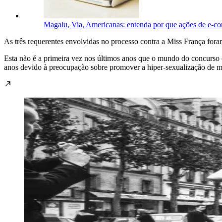
Magalu, Via, Americanas: entenda por que ações de e-
As três requerentes envolvidas no processo contra a Miss França fora
Esta não é a primeira vez nos últimos anos que o mundo do concurso é
anos devido à preocupação sobre promover a hiper-sexualização de m