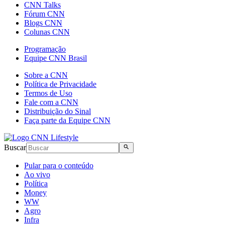
CNN Talks
Fórum CNN
Blogs CNN
Colunas CNN
Programação
Equipe CNN Brasil
Sobre a CNN
Política de Privacidade
Termos de Uso
Fale com a CNN
Distribuição do Sinal
Faça parte da Equipe CNN
Buscar
Pular para o conteúdo
Ao vivo
Política
Money
WW
Agro
Infra