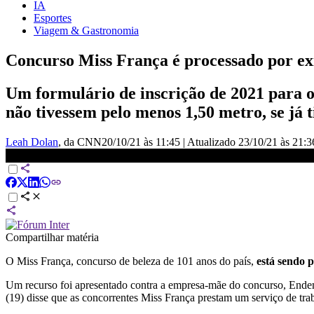
IA
Esportes
Viagem & Gastronomia
Concurso Miss França é processado por exi
Um formulário de inscrição de 2021 para o
não tivessem pelo menos 1,50 metro, se já ti
Leah Dolan
, da CNN
20/10/21 às 11:45
|
Atualizado
23/10/21 às 21:3
Feministas vão à Justiça contra regras do Miss França | Jornal da CN
Compartilhar matéria
O Miss França, concurso de beleza de 101 anos do país,
está sendo p
Um recurso foi apresentado contra a empresa-mãe do concurso, Endem
(19) disse que as concorrentes Miss França prestam um serviço de tra