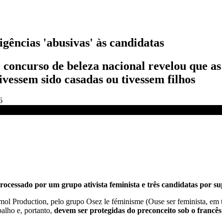
gências 'abusivas' às candidatas
 concurso de beleza nacional revelou que as
vessem sido casadas ​​ou tivessem filhos
6
N
rocessado por um grupo ativista feminista e três candidatas por su
ol Production, pelo grupo Osez le féminisme (Ouse ser feminista, em 
balho e, portanto,
devem ser protegidas do preconceito sob o francês l