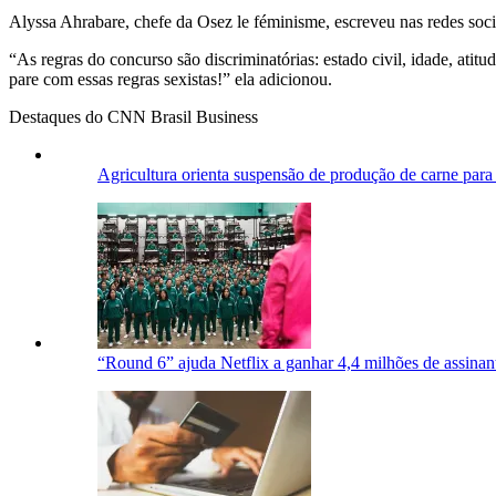
Alyssa Ahrabare, chefe da Osez le féminisme, escreveu nas redes soc
“As regras do concurso são discriminatórias: estado civil, idade, atitud
pare com essas regras sexistas!” ela adicionou.
Destaques do CNN Brasil Business
Agricultura orienta suspensão de produção de carne para
“Round 6” ajuda Netflix a ganhar 4,4 milhões de assinant