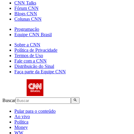
CNN Talks
Fórum CNN
Blogs CNN
Colunas CNN
Programação
Equipe CNN Brasil
Sobre a CNN
Política de Privacidade
Termos de Uso
Fale com a CNN
Distribuição do Sinal
Faça parte da Equipe CNN
Buscar
Pular para o conteúdo
Ao vivo
Política
Money
WW