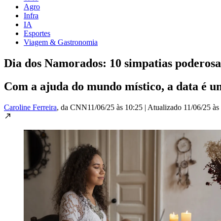
Agro
Infra
IA
Esportes
Viagem & Gastronomia
Dia dos Namorados: 10 simpatias poderos
Com a ajuda do mundo místico, a data é um
Caroline Ferreira
, da CNN
11/06/25 às 10:25
|
Atualizado
11/06/25 às