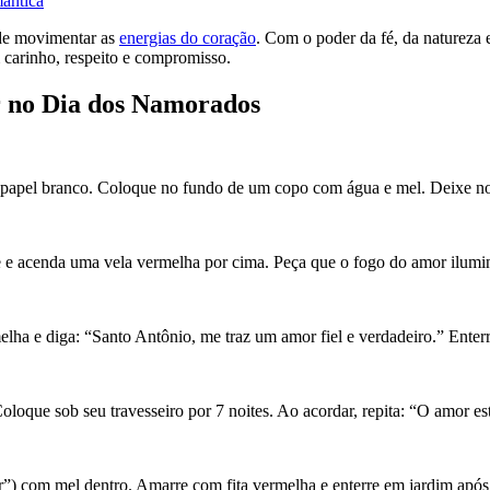
ântica
 de movimentar as
energias do coração
. Com o poder da fé, da natureza 
carinho, respeito e compromisso.
r no Dia dos Namorados
apel branco. Coloque no fundo de um copo com água e mel. Deixe no q
e e acenda uma vela vermelha por cima. Peça que o fogo do amor ilumi
a e diga: “Santo Antônio, me traz um amor fiel e verdadeiro.” Enterre
oloque sob seu travesseiro por 7 noites. Ao acordar, repita: “O amor e
 com mel dentro. Amarre com fita vermelha e enterre em jardim após 3