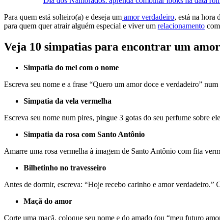
Dia dos Namorados: aprenda combinar looks na data rom
Para quem está solteiro(a) e deseja um
amor verdadeiro
, está na hora
para quem quer atrair alguém especial e viver um
relacionamento
com 
Veja 10 simpatias para encontrar um amo
Simpatia do mel com o nome
Escreva seu nome e a frase “Quero um amor doce e verdadeiro” num p
Simpatia da vela vermelha
Escreva seu nome num pires, pingue 3 gotas do seu perfume sobre el
Simpatia da rosa com Santo Antônio
Amarre uma rosa vermelha à imagem de Santo Antônio com fita vermelh
Bilhetinho no travesseiro
Antes de dormir, escreva: “Hoje recebo carinho e amor verdadeiro.” C
Maçã do amor
Corte uma maçã, coloque seu nome e do amado (ou “meu futuro amor”)