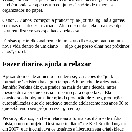
também pode ser apenas um conjunto aleatório de materiais
organizados no papel.
Catton, 37 anos, começou a praticar "junk journaling" há algumas
semanas e já diz estar viciada. Além disso, dá a ela uma desculpa
para reutilizar coisas espalhadas pela casa.
"Coisas que tradicionalmente iriam para o lixo agora ganham uma
nova vida dentro de um diário — algo que posso olhar nos próximos
anos", diz ela.
Fazer diários ajuda a relaxar
Apesar do recente aumento no interesse, variações do "junk
journaling" existem há algum tempo. A blogueira de artesanato
Jennifer Perkins diz que pratica há mais de uma década, antes
mesmo de saber que existia um termo para o que fazia. Ela
considera o hobby uma iteração da produção de zines, produções
autopublicadas que ela praticava quando adolescente nos anos 90 (e
que está tendo seu próprio ressurgimento).
Perkins, 50 anos, também relaciona a forma aos diários de mídia
mista, como o projeto "Destrua este diário" de Keri Smith, lançado
em 2007, que incentivava os usuários a liberarem sua criatividade