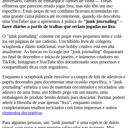
aniversário, cartões de embarque e cartões de visita — coisas
efêmeras que parecem errado jogar fora, mas não têm um uso
específico. Essas peças de seu cotidiano ficavam acumuladas em
uma grande caixa plástica até recentemente, quando ela descobriu
uma YouTuber que a apresentou à prática do
"junk journaling" –
fazer diários a partir de tralhas que seriam jogadas no lixo.
O "junk journaling" consiste em pegar esses pequenos itens e colá-
los em páginas de um caderno. Um híbrido livre de colagem,
scrapbook e diário tradicional, esse hobby criativo está em alta
atualmente. As buscas no Google por "junk journaling" dispararam
no final de dezembro e início de janeiro, e inúmeros criadores no
TikTok, Instagram e YouTube têm documentado seus processos e
compartilhado dicas com seguidores.
Enquanto o scrapbook pode envolver a compra de kits de adesivos e
papéis decorados para documentar uma ocasião específica, o "junk
journaling" enfatiza o uso de materiais encontrados e reciclados: um
adesivo de uma fruta, um folheto pego em um museu, uma
embalagem de produto bonita demais para descartar. Puristas podem
aderir à filosofia de usar apenas "lixo", enquanto outros
complementam retalhos reciclados com fotos impressas e outros
elementos decorativos
.
Para algumas pessoas, um "junk journal" é uma espécie de diário
visual, com notas e pensamentos rabiscados nas margens. Mas