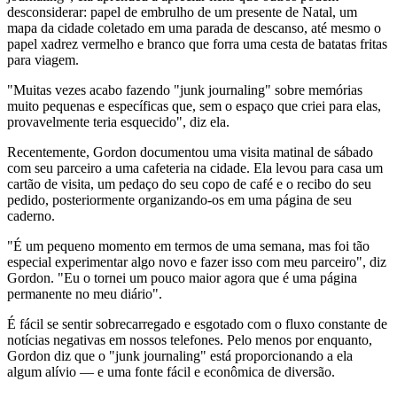
desconsiderar: papel de embrulho de um presente de Natal, um
mapa da cidade coletado em uma parada de descanso, até mesmo o
papel xadrez vermelho e branco que forra uma cesta de batatas fritas
para viagem.
"Muitas vezes acabo fazendo "junk journaling" sobre memórias
muito pequenas e específicas que, sem o espaço que criei para elas,
provavelmente teria esquecido", diz ela.
Recentemente, Gordon documentou uma visita matinal de sábado
com seu parceiro a uma cafeteria na cidade. Ela levou para casa um
cartão de visita, um pedaço do seu copo de café e o recibo do seu
pedido, posteriormente organizando-os em uma página de seu
caderno.
"É um pequeno momento em termos de uma semana, mas foi tão
especial experimentar algo novo e fazer isso com meu parceiro", diz
Gordon. "Eu o tornei um pouco maior agora que é uma página
permanente no meu diário".
É fácil se sentir sobrecarregado e esgotado com o fluxo constante de
notícias negativas em nossos telefones. Pelo menos por enquanto,
Gordon diz que o "junk journaling" está proporcionando a ela
algum alívio — e uma fonte fácil e econômica de diversão.