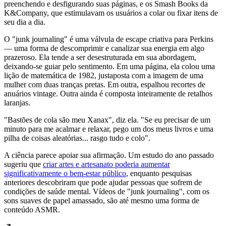
preenchendo e desfigurando suas páginas, e os Smash Books da
K&Company, que estimulavam os usuários a colar ou fixar itens de
seu dia a dia.
O "junk journaling" é uma válvula de escape criativa para Perkins
— uma forma de descomprimir e canalizar sua energia em algo
prazeroso. Ela tende a ser desestruturada em sua abordagem,
deixando-se guiar pelo sentimento. Em uma página, ela colou uma
lição de matemática de 1982, justaposta com a imagem de uma
mulher com duas tranças pretas. Em outra, espalhou recortes de
anuários vintage. Outra ainda é composta inteiramente de retalhos
laranjas.
"Bastões de cola são meu Xanax", diz ela. "Se eu precisar de um
minuto para me acalmar e relaxar, pego um dos meus livros e uma
pilha de coisas aleatórias... rasgo tudo e colo".
A ciência parece apoiar sua afirmação. Um estudo do ano passado
sugeriu que
criar artes e artesanato poderia aumentar
significativamente o bem-estar público
, enquanto pesquisas
anteriores descobriram que pode ajudar pessoas que sofrem de
condições de saúde mental. Vídeos de "junk journaling", com os
sons suaves de papel amassado, são até mesmo uma forma de
conteúdo ASMR.