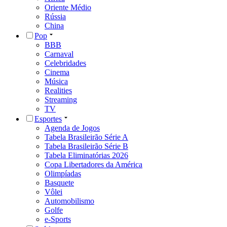
Oriente Médio
Rússia
China
Pop
BBB
Carnaval
Celebridades
Cinema
Música
Realities
Streaming
TV
Esportes
Agenda de Jogos
Tabela Brasileirão Série A
Tabela Brasileirão Série B
Tabela Eliminatórias 2026
Copa Libertadores da América
Olimpíadas
Basquete
Vôlei
Automobilismo
Golfe
e-Sports