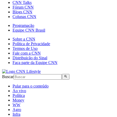
CNN Talks
Fórum CNN
Blogs CNN
Colunas CNN
Programação
Equipe CNN Brasil
Sobre a CNN
Política de Privacidade
Termos de Uso
Fale com a CNN
Distribuição do Sinal
Faça parte da Equipe CNN
Buscar
Pular para o conteúdo
Ao vivo
Política
Money
WW
Agro
Infra