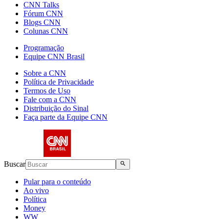
CNN Talks
Fórum CNN
Blogs CNN
Colunas CNN
Programação
Equipe CNN Brasil
Sobre a CNN
Política de Privacidade
Termos de Uso
Fale com a CNN
Distribuição do Sinal
Faça parte da Equipe CNN
Buscar
Pular para o conteúdo
Ao vivo
Política
Money
WW