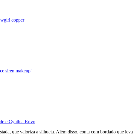
owgirl copper
ice siren makeup"
nde e Cynthia Erivo
stada, que valoriza a silhueta. Além disso, conta com bordado que leva 60