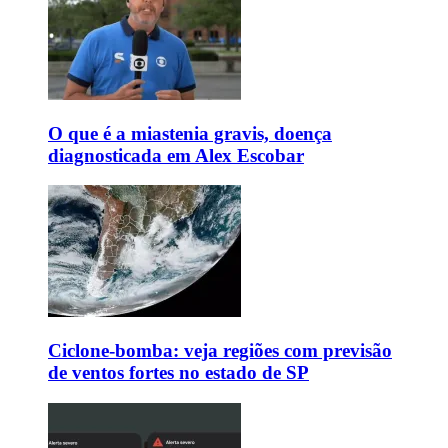
O que é a miastenia gravis, doença
diagnosticada em Alex Escobar
Ciclone-bomba: veja regiões com previsão
de ventos fortes no estado de SP