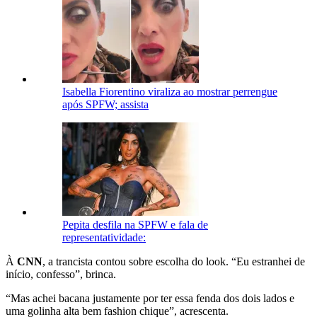
Isabella Fiorentino viraliza ao mostrar perrengue
após SPFW; assista
Pepita desfila na SPFW e fala de
representatividade:
À
CNN
, a trancista contou sobre escolha do look. “Eu estranhei de
início, confesso”, brinca.
“Mas achei bacana justamente por ter essa fenda dos dois lados e
uma golinha alta bem fashion chique”, acrescenta.