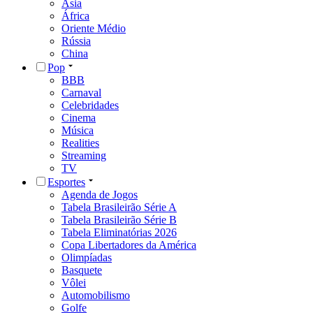
Ásia
África
Oriente Médio
Rússia
China
Pop
BBB
Carnaval
Celebridades
Cinema
Música
Realities
Streaming
TV
Esportes
Agenda de Jogos
Tabela Brasileirão Série A
Tabela Brasileirão Série B
Tabela Eliminatórias 2026
Copa Libertadores da América
Olimpíadas
Basquete
Vôlei
Automobilismo
Golfe