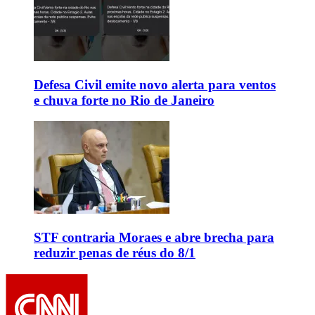
Defesa Civil emite novo alerta para ventos
e chuva forte no Rio de Janeiro
STF contraria Moraes e abre brecha para
reduzir penas de réus do 8/1