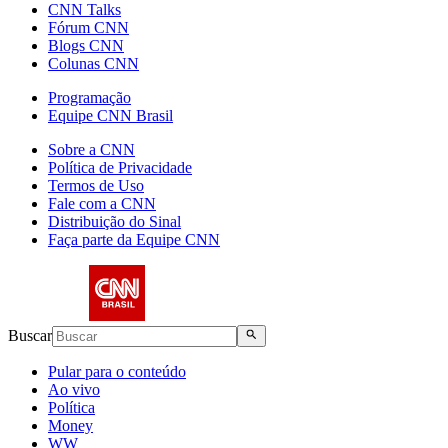
CNN Talks
Fórum CNN
Blogs CNN
Colunas CNN
Programação
Equipe CNN Brasil
Sobre a CNN
Política de Privacidade
Termos de Uso
Fale com a CNN
Distribuição do Sinal
Faça parte da Equipe CNN
Buscar
Pular para o conteúdo
Ao vivo
Política
Money
WW