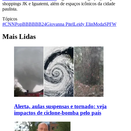
shoppings JK e Iguatemi, além de espaços icônicos da cidade
paulista.
Tópicos
#CNNPop
BBB
BBB24
Giovanna Pitel
Leidy Elin
Moda
SPFW
Mais Lidas
Alerta, aulas suspensas e tornado: veja
impactos de ciclone-bomba pelo país