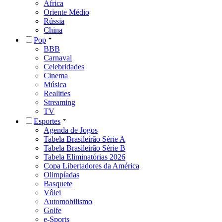
África
Oriente Médio
Rússia
China
Pop
BBB
Carnaval
Celebridades
Cinema
Música
Realities
Streaming
TV
Esportes
Agenda de Jogos
Tabela Brasileirão Série A
Tabela Brasileirão Série B
Tabela Eliminatórias 2026
Copa Libertadores da América
Olimpíadas
Basquete
Vôlei
Automobilismo
Golfe
e-Sports