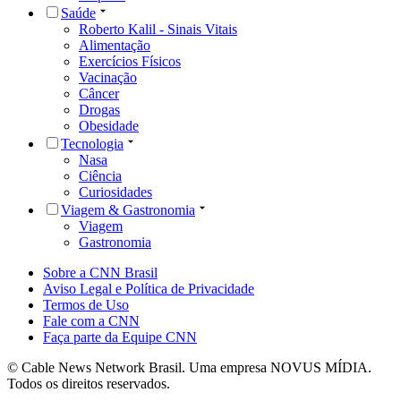
Saúde
Roberto Kalil - Sinais Vitais
Alimentação
Exercícios Físicos
Vacinação
Câncer
Drogas
Obesidade
Tecnologia
Nasa
Ciência
Curiosidades
Viagem & Gastronomia
Viagem
Gastronomia
Sobre a CNN Brasil
Aviso Legal e Política de Privacidade
Termos de Uso
Fale com a CNN
Faça parte da Equipe CNN
© Cable News Network Brasil. Uma empresa NOVUS MÍDIA.
Todos os direitos reservados.