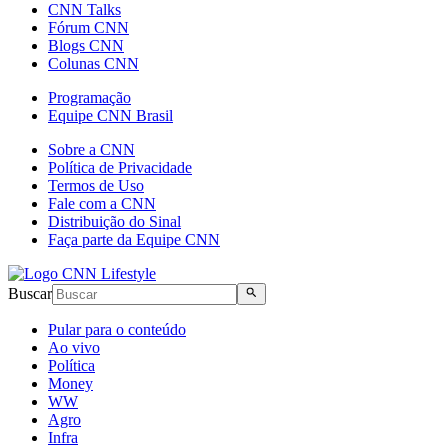
CNN Talks
Fórum CNN
Blogs CNN
Colunas CNN
Programação
Equipe CNN Brasil
Sobre a CNN
Política de Privacidade
Termos de Uso
Fale com a CNN
Distribuição do Sinal
Faça parte da Equipe CNN
Buscar
Pular para o conteúdo
Ao vivo
Política
Money
WW
Agro
Infra