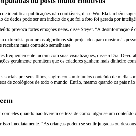
nipuladas ou posts muito emotivos
 de identificar publicações não confiáveis, disse Wu. Ela também sugeri
 dedos pode ser um indício de que foi a foto foi gerada por inteligênci
eúdo provoca fortes emoções nelas, disse Steyer. "A desinformação é cr
u extremista porque os algoritmos são projetados para mostrar às pes
ue recebam mais conteúdo semelhante.
s frequentemente lucram com suas visualizações, disse a Dra. Devora
izações geralmente permitem que os criadores ganhem mais dinheiro com
 sociais por seus filhos, sugiro consumir juntos conteúdo de mídia soc
a vídeos de zoológicos de todo o mundo. Então, mesmo quando os pais não
 veem
r com eles quando não tiverem certeza de como julgar se um conteúdo é
r isso imediatamente. "As crianças podem se sentir julgadas ou descons