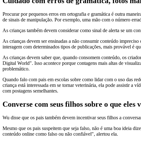
Cuidado com erros de gramática, fotos ma
Procurar por pequenos erros em ortografia e gramática é outra maneira
de sinais de manipulação. Por exemplo, uma mão com o número errado de
As crianças também devem considerar como sinal de alerta se um cont
As crianças devem ser ensinadas a não consumir conteúdo impreciso o
interagem com determinados tipos de publicações, mais provável é q
As crianças devem saber que, quando consomem conteúdo, os criadore
Digital World". Isso acontece porque contagens mais altas de visual
problemático.
Quando falo com pais em escolas sobre como lidar com o uso das redes
criança está interessada em se tornar veterinária, ela pode assistir 
com postagens semelhantes.
Converse com seus filhos sobre o que eles
Wu disse que os pais também devem incentivar seus filhos a conversa
Mesmo que os pais suspeitem que seja falso, não é uma boa ideia dize
conteúdo online como falso ou não confiável", alertou ela.