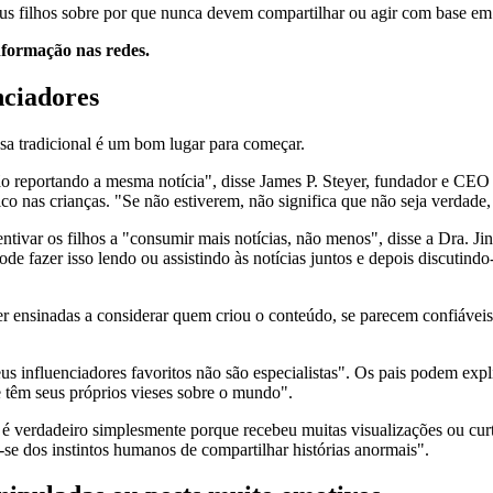
s filhos sobre por que nunca devem compartilhar ou agir com base em a
informação nas redes.
nciadores
nsa tradicional é um bom lugar para começar.
 estão reportando a mesma notícia", disse James P. Steyer, fundador e 
ico nas crianças. "Se não estiverem, não significa que não seja verdade,
tivar os filhos a "consumir mais notícias, não menos", disse a Dra. Ji
e fazer isso lendo ou assistindo às notícias juntos e depois discutind
er ensinadas a considerar quem criou o conteúdo, se parecem confiáveis
us influenciadores favoritos não são especialistas". Os pais podem exp
e têm seus próprios vieses sobre o mundo".
 verdadeiro simplesmente porque recebeu muitas visualizações ou curti
-se dos instintos humanos de compartilhar histórias anormais".