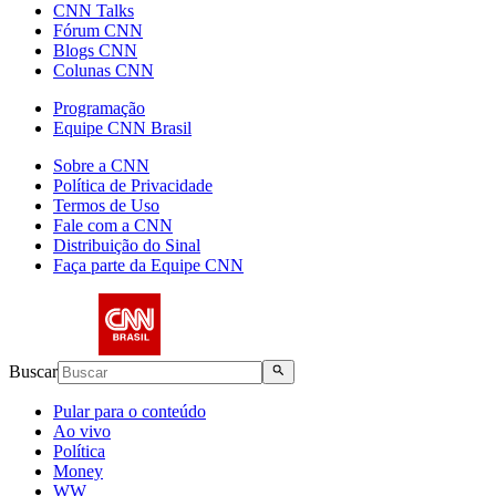
CNN Talks
Fórum CNN
Blogs CNN
Colunas CNN
Programação
Equipe CNN Brasil
Sobre a CNN
Política de Privacidade
Termos de Uso
Fale com a CNN
Distribuição do Sinal
Faça parte da Equipe CNN
Buscar
Pular para o conteúdo
Ao vivo
Política
Money
WW