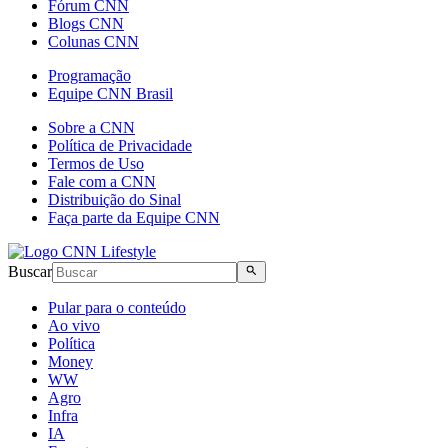
Fórum CNN
Blogs CNN
Colunas CNN
Programação
Equipe CNN Brasil
Sobre a CNN
Política de Privacidade
Termos de Uso
Fale com a CNN
Distribuição do Sinal
Faça parte da Equipe CNN
Buscar
Pular para o conteúdo
Ao vivo
Política
Money
WW
Agro
Infra
IA