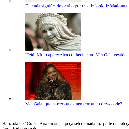
Entenda significado oculto por trás do look de Madonna
Heidi Klum aparece irreconhecível no Met Gala vestida d
Met Gala: quem acertou e quem errou no dress code?
Batizada de “Corset Anatomia”, a peça selecionada faz parte da coleç
feminicídio no país.