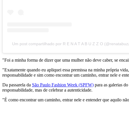
Um post compartilhado por R E N A T A B U Z Z O (@renatabuz
"Foi a minha forma de dizer que uma mulher não deve caber, se encaixa
"Exatamente quando eu apliquei essa premissa na minha própria vida,
responsabilidade e sim como encontrar um caminho, entrar nele e ente
Da passarela da
São Paulo Fashion Week (SPFW)
para as galerias do
responsabilidade, mas de celebrar a autenticidade.
"É como encontrar um caminho, entrar nele e entender que aquilo não 