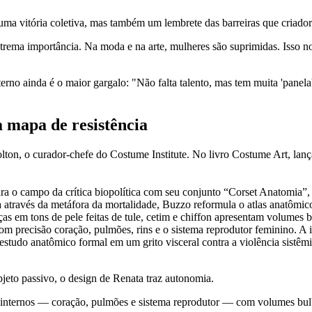
uma vitória coletiva, mas também um lembrete das barreiras que criadora
xtrema importância. Na moda e na arte, mulheres são suprimidas. Isso 
terno ainda é o maior gargalo: "Não falta talento, mas tem muita 'panela
 mapa de resistência
ton, o curador-chefe do Costume Institute. No livro Costume Art, la
ara o campo da crítica biopolítica com seu conjunto “Corset Anatomi
através da metáfora da mortalidade, Buzzo reformula o atlas anatômico 
eças em tons de pele feitas de tule, cetim e chiffon apresentam volume
 precisão coração, pulmões, rins e o sistema reprodutor feminino. A 
estudo anatômico formal em um grito visceral contra a violência sistêmi
bjeto passivo, o design de Renata traz autonomia.
os internos — coração, pulmões e sistema reprodutor — com volumes bul