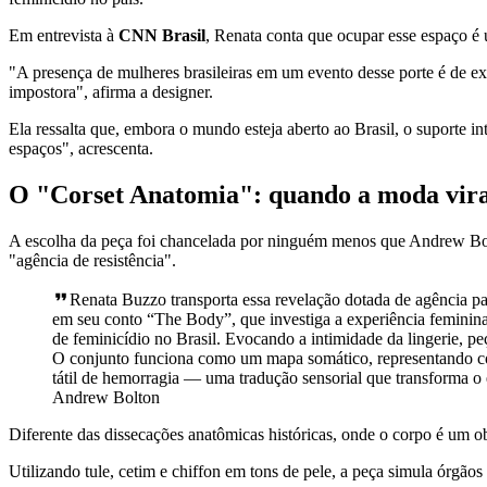
Em entrevista à
CNN Brasil
, Renata conta que ocupar esse espaço é 
"A presença de mulheres brasileiras em um evento desse porte é de e
impostora", afirma a designer.
Ela ressalta que, embora o mundo esteja aberto ao Brasil, o suporte in
espaços", acrescenta.
O "Corset Anatomia": quando a moda vira
A escolha da peça foi chancelada por ninguém menos que Andrew Bol
"agência de resistência".
Renata Buzzo transporta essa revelação dotada de agência p
em seu conto “The Body”, que investiga a experiência feminina 
de feminicídio no Brasil. Evocando a intimidade da lingerie, p
O conjunto funciona como um mapa somático, representando com
tátil de hemorragia — uma tradução sensorial que transforma o 
Andrew Bolton
Diferente das dissecações anatômicas históricas, onde o corpo é um o
Utilizando tule, cetim e chiffon em tons de pele, a peça simula órgã