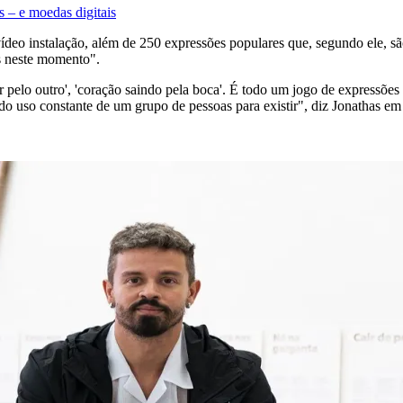
s – e moedas digitais
m vídeo instalação, além de 250 expressões populares que, segundo ele, 
s neste momento".
sair pelo outro', 'coração saindo pela boca'. É todo um jogo de expressõ
do uso constante de um grupo de pessoas para existir", diz Jonathas e