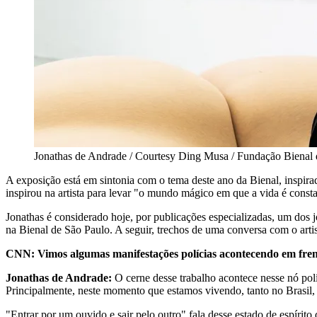
Jonathas de Andrade / Courtesy Ding Musa / Fundação Bienal 
A exposição está em sintonia com o tema deste ano da Bienal, inspirad
inspirou na artista para levar "o mundo mágico em que a vida é cons
Jonathas é considerado hoje, por publicações especializadas, um d
na Bienal de São Paulo. A seguir, trechos de uma conversa com o arti
CNN: Vimos algumas manifestações polícias acontecendo em frente
Jonathas de Andrade:
O cerne desse trabalho acontece nesse nó po
Principalmente, neste momento que estamos vivendo, tanto no Brasil,
"Entrar por um ouvido e sair pelo outro" fala desse estado de espírit