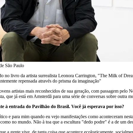
de São Paulo
o no livro da artista surrealista Leonora Carrington, "The Milk of Drea
tantemente repensada através do prisma da imaginação"
os jovens artistas mais reconhecidos de sua geração, com passagem pe
sta, que já está em Amsterdã para uma série de conversas sobre outra 
 à entrada do Pavilhão do Brasil. Você já esperava por isso?
lítico e para mim quando eu vejo manifestações como aconteceram nes
 como no mundo. Não à toa que a escultura "dedo podre" é a de um ded
o que a gente vive, de tanta coisa que acontece ecologicamente, socialm