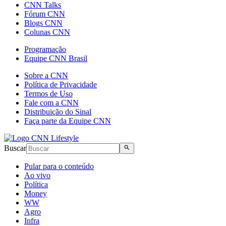
CNN Talks
Fórum CNN
Blogs CNN
Colunas CNN
Programação
Equipe CNN Brasil
Sobre a CNN
Política de Privacidade
Termos de Uso
Fale com a CNN
Distribuição do Sinal
Faça parte da Equipe CNN
Buscar
Pular para o conteúdo
Ao vivo
Política
Money
WW
Agro
Infra