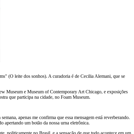
ms" (O leite dos sonhos). A curadoria é de Cecilia Alemani, que se
lo New Museum e Museum of Contemporary Art Chicago, e exposições
mostra que participa na cidade, no Foam Museum.
ta semana, apenas me confirma que essa mensagem está reverberando.
o apertando um botão da nossa urna eletrônica.
ente, politicamente no Brasil, e a sensação de que tudo acontece em um