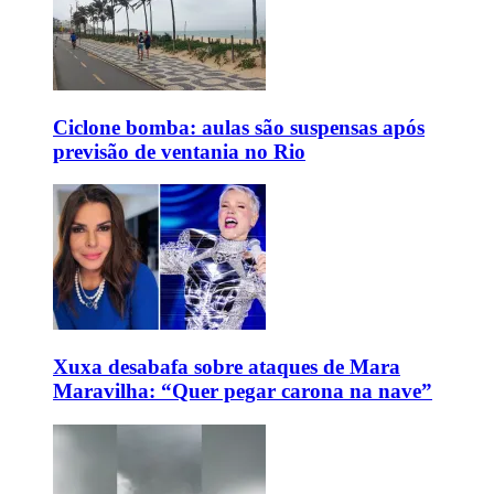
Ciclone bomba: aulas são suspensas após
previsão de ventania no Rio
Xuxa desabafa sobre ataques de Mara
Maravilha: “Quer pegar carona na nave”