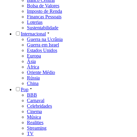
Banco Central
Bolsa de Valores
Imposto de Renda
Finanças Pessoais
Loterias
Sustentabilidade
Internacional
Guerra na Ucrânia
Guerra em Israel
Estados Unidos
Europa
Ásia
África
Oriente Médio
Rússia
China
Pop
BBB
Carnaval
Celebridades
Cinema
Música
Realities
Streaming
TV