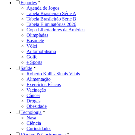
Esportes
Agenda de Jogos
Tabela Brasileirão Série A
Tabela Brasileirão Série B
Tabela Eliminatórias 2026
Copa Libertadores da América
Olimpíadas
Basquete
Vôlei
Automobilismo
Golfe
e-Sports
Saúde
Roberto Kalil - Sinais Vitais
Alimentação
Exercícios Físicos
Vacinação
Câncer
Drogas
Obesidade
Tecnologia
Nasa
Ciência
Curiosidades
Viagem & Gastronomia