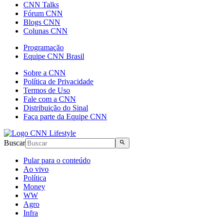
CNN Talks
Fórum CNN
Blogs CNN
Colunas CNN
Programação
Equipe CNN Brasil
Sobre a CNN
Política de Privacidade
Termos de Uso
Fale com a CNN
Distribuição do Sinal
Faça parte da Equipe CNN
Buscar
Pular para o conteúdo
Ao vivo
Política
Money
WW
Agro
Infra