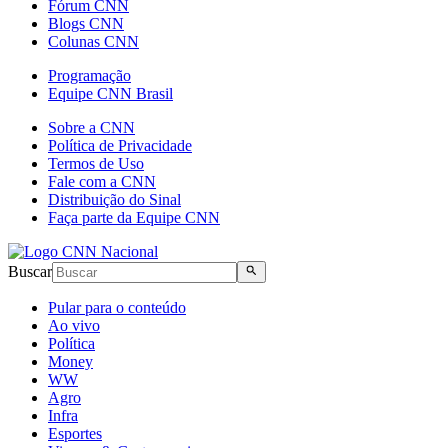
Fórum CNN
Blogs CNN
Colunas CNN
Programação
Equipe CNN Brasil
Sobre a CNN
Política de Privacidade
Termos de Uso
Fale com a CNN
Distribuição do Sinal
Faça parte da Equipe CNN
Buscar
Pular para o conteúdo
Ao vivo
Política
Money
WW
Agro
Infra
Esportes