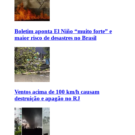
Boletim aponta El Niño “muito forte” e
maior risco de desastres no Brasil
Ventos acima de 100 km/h causam
destruição e apagão no RJ