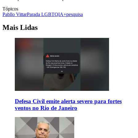
Tópicos
Pabllo Vittar
Parada LGBTQIA+
pesquisa
Mais Lidas
Defesa Civil emite alerta severo para fortes
ventos no Rio de Janeiro