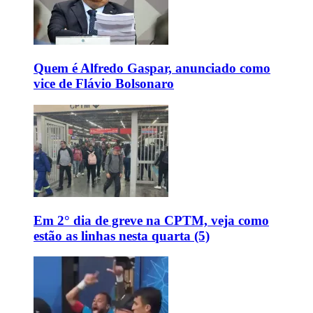
Quem é Alfredo Gaspar, anunciado como
vice de Flávio Bolsonaro
Em 2° dia de greve na CPTM, veja como
estão as linhas nesta quarta (5)