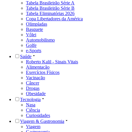
Tabela Brasileirão Série A
Tabela Brasileirão Série B
Tabela Eliminatórias 2026
Copa Libertadores da América
Olimpíadas
Basquete
Vôlei
Automobilismo
Golfe
e-Sports
Saúde
Roberto Kalil - Sinais Vitais
Alimentação
Exercícios Físicos
Vacinação
Câncer
Drogas
Obesidade
Tecnologia
Nasa
Ciência
Curiosidades
Viagem & Gastronomia
Viagem
Gastronomia