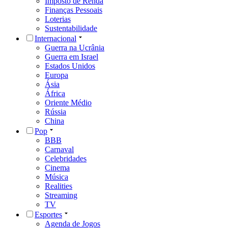
Imposto de Renda
Finanças Pessoais
Loterias
Sustentabilidade
Internacional
Guerra na Ucrânia
Guerra em Israel
Estados Unidos
Europa
Ásia
África
Oriente Médio
Rússia
China
Pop
BBB
Carnaval
Celebridades
Cinema
Música
Realities
Streaming
TV
Esportes
Agenda de Jogos