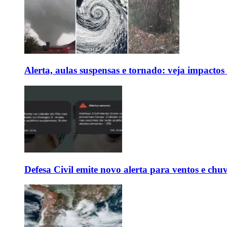
Alerta, aulas suspensas e tornado: veja impactos
Defesa Civil emite novo alerta para ventos e chu