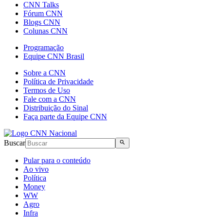
CNN Talks
Fórum CNN
Blogs CNN
Colunas CNN
Programação
Equipe CNN Brasil
Sobre a CNN
Política de Privacidade
Termos de Uso
Fale com a CNN
Distribuição do Sinal
Faça parte da Equipe CNN
Buscar
Pular para o conteúdo
Ao vivo
Política
Money
WW
Agro
Infra