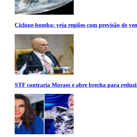
Ciclone-bomba: veja regiões com previsão de ven
STF contraria Moraes e abre brecha para reduzir