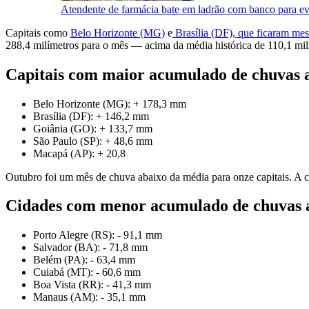
Atendente de farmácia bate em ladrão com banco para evit
Capitais como
Belo Horizonte (MG)
e
Brasília (DF), que ficaram me
288,4 milímetros para o mês — acima da média histórica de 110,1 mil
Capitais com maior acumulado de chuvas 
Belo Horizonte (MG): + 178,3 mm
Brasília (DF): + 146,2 mm
Goiânia (GO): + 133,7 mm
São Paulo (SP): + 48,6 mm
Macapá (AP): + 20,8
Outubro foi um mês de chuva abaixo da média para onze capitais. A cap
Cidades com menor acumulado de chuvas 
Porto Alegre (RS): - 91,1 mm
Salvador (BA): - 71,8 mm
Belém (PA): - 63,4 mm
Cuiabá (MT): - 60,6 mm
Boa Vista (RR): - 41,3 mm
Manaus (AM): - 35,1 mm