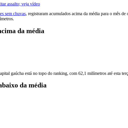
ar assalto; veja vídeo
ses sem chuvas
, registraram acumulados acima da média para o mês de o
ímetros.
acima da média
ital gaúcha está no topo do ranking, com 62,1 milímetros até esta terç
abaixo da média