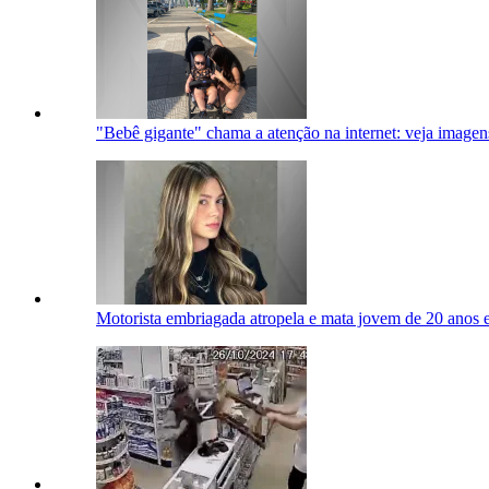
"Bebê gigante" chama a atenção na internet: veja imagen
Motorista embriagada atropela e mata jovem de 20 anos