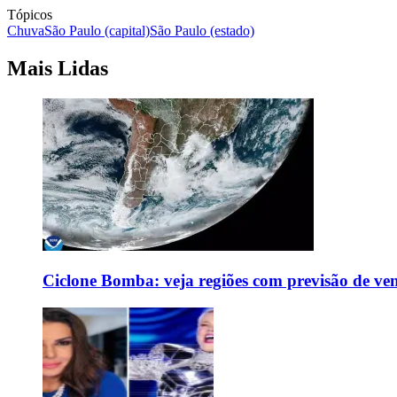
Tópicos
Chuva
São Paulo (capital)
São Paulo (estado)
Mais Lidas
Ciclone Bomba: veja regiões com previsão de ven