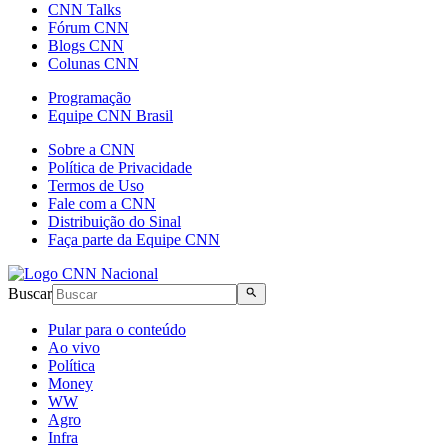
CNN Talks
Fórum CNN
Blogs CNN
Colunas CNN
Programação
Equipe CNN Brasil
Sobre a CNN
Política de Privacidade
Termos de Uso
Fale com a CNN
Distribuição do Sinal
Faça parte da Equipe CNN
Buscar
Pular para o conteúdo
Ao vivo
Política
Money
WW
Agro
Infra