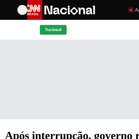
Pular par
A
Nacional
Após interrupção, governo 