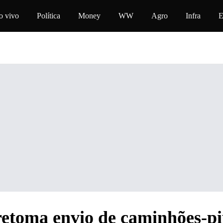
a o conteúdo
o vivo
Política
Money
WW
Agro
Infra
E
retoma envio de caminhões-pi