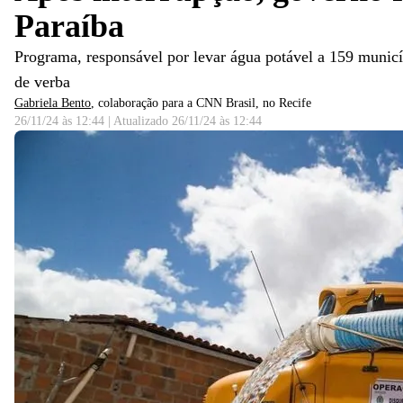
Paraíba
Programa, responsável por levar água potável a 159 municíp
de verba
Gabriela Bento
, colaboração para a CNN Brasil
, no Recife
26/11/24 às 12:44
|
Atualizado
26/11/24 às 12:44