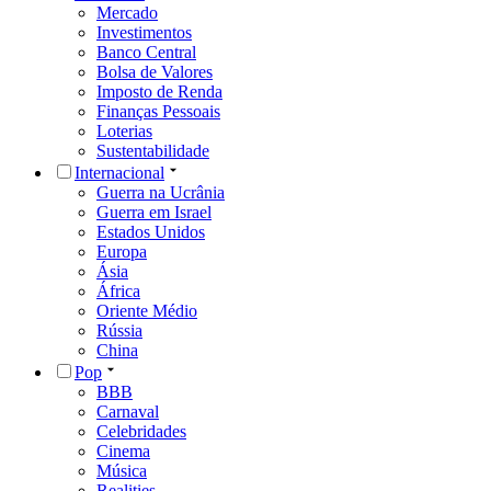
Mercado
Investimentos
Banco Central
Bolsa de Valores
Imposto de Renda
Finanças Pessoais
Loterias
Sustentabilidade
Internacional
Guerra na Ucrânia
Guerra em Israel
Estados Unidos
Europa
Ásia
África
Oriente Médio
Rússia
China
Pop
BBB
Carnaval
Celebridades
Cinema
Música
Realities