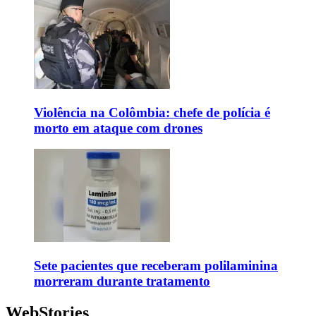
Violência na Colômbia: chefe de polícia é
morto em ataque com drones
Sete pacientes que receberam polilaminina
morreram durante tratamento
WebStories