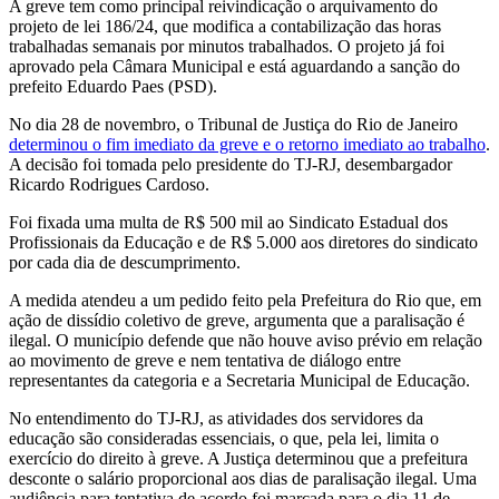
A greve tem como principal reivindicação o arquivamento do
projeto de lei 186/24, que modifica a contabilização das horas
trabalhadas semanais por minutos trabalhados. O projeto já foi
aprovado pela Câmara Municipal e está aguardando a sanção do
prefeito Eduardo Paes (PSD).
No dia 28 de novembro, o Tribunal de Justiça do Rio de Janeiro
determinou o fim imediato da greve e o retorno imediato ao trabalho
.
A decisão foi tomada pelo presidente do TJ-RJ, desembargador
Ricardo Rodrigues Cardoso.
Foi fixada uma multa de R$ 500 mil ao Sindicato Estadual dos
Profissionais da Educação e de R$ 5.000 aos diretores do sindicato
por cada dia de descumprimento.
A medida atendeu a um pedido feito pela Prefeitura do Rio que, em
ação de dissídio coletivo de greve, argumenta que a paralisação é
ilegal. O município defende que não houve aviso prévio em relação
ao movimento de greve e nem tentativa de diálogo entre
representantes da categoria e a Secretaria Municipal de Educação.
No entendimento do TJ-RJ, as atividades dos servidores da
educação são consideradas essenciais, o que, pela lei, limita o
exercício do direito à greve. A Justiça determinou que a prefeitura
desconte o salário proporcional aos dias de paralisação ilegal. Uma
audiência para tentativa de acordo foi marcada para o dia 11 de