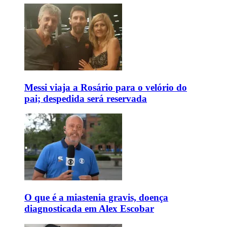
Messi viaja a Rosário para o velório do
pai; despedida será reservada
O que é a miastenia gravis, doença
diagnosticada em Alex Escobar