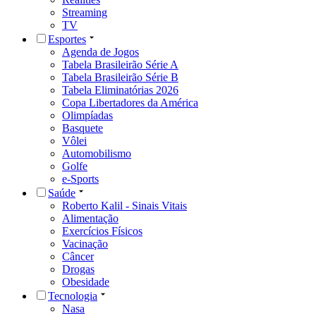
Streaming
TV
Esportes
Agenda de Jogos
Tabela Brasileirão Série A
Tabela Brasileirão Série B
Tabela Eliminatórias 2026
Copa Libertadores da América
Olimpíadas
Basquete
Vôlei
Automobilismo
Golfe
e-Sports
Saúde
Roberto Kalil - Sinais Vitais
Alimentação
Exercícios Físicos
Vacinação
Câncer
Drogas
Obesidade
Tecnologia
Nasa