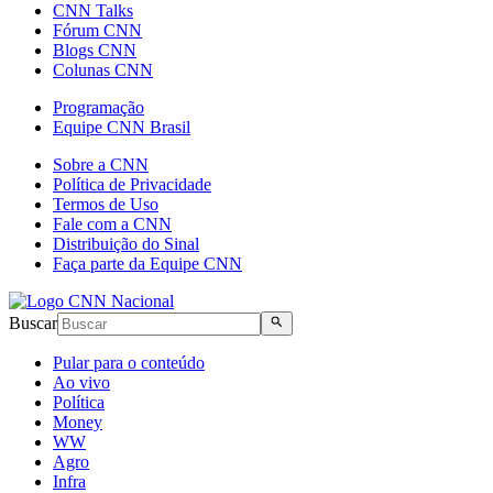
CNN Talks
Fórum CNN
Blogs CNN
Colunas CNN
Programação
Equipe CNN Brasil
Sobre a CNN
Política de Privacidade
Termos de Uso
Fale com a CNN
Distribuição do Sinal
Faça parte da Equipe CNN
Buscar
Pular para o conteúdo
Ao vivo
Política
Money
WW
Agro
Infra