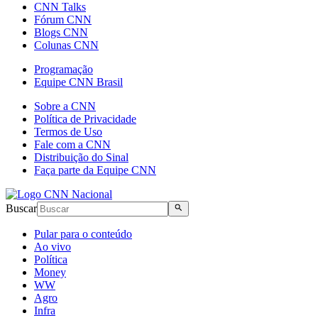
CNN Talks
Fórum CNN
Blogs CNN
Colunas CNN
Programação
Equipe CNN Brasil
Sobre a CNN
Política de Privacidade
Termos de Uso
Fale com a CNN
Distribuição do Sinal
Faça parte da Equipe CNN
Buscar
Pular para o conteúdo
Ao vivo
Política
Money
WW
Agro
Infra