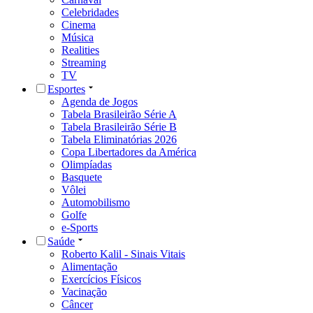
Celebridades
Cinema
Música
Realities
Streaming
TV
Esportes
Agenda de Jogos
Tabela Brasileirão Série A
Tabela Brasileirão Série B
Tabela Eliminatórias 2026
Copa Libertadores da América
Olimpíadas
Basquete
Vôlei
Automobilismo
Golfe
e-Sports
Saúde
Roberto Kalil - Sinais Vitais
Alimentação
Exercícios Físicos
Vacinação
Câncer