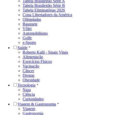
Tabela Brasileirão Série A
Tabela Brasileirão Série B
Tabela Eliminatórias 2026
Copa Libertadores da América
Olimpíadas
Basquete
Vôlei
Automobilismo
Golfe
e-Sports
Saúde
Roberto Kalil - Sinais Vitais
Alimentação
Exercícios Físicos
Vacinação
Câncer
Drogas
Obesidade
Tecnologia
Nasa
Ciência
Curiosidades
Viagem & Gastronomia
Viagem
Gastronomia