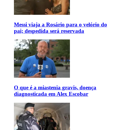
Messi viaja a Rosário para o velório do
pai; despedida será reservada
O que é a miastenia gravis, doença
diagnosticada em Alex Escobar