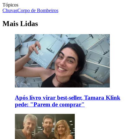
Tópicos
Chuvas
Corpo de Bombeiros
Mais Lidas
Após livro virar best-seller, Tamara Klink
pede: "Parem de comprar"