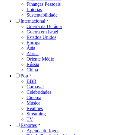
Finanças Pessoais
Loterias
Sustentabilidade
Internacional
Guerra na Ucrânia
Guerra em Israel
Estados Unidos
Europa
Ásia
África
Oriente Médio
Rússia
China
Pop
BBB
Carnaval
Celebridades
Cinema
Música
Realities
Streaming
TV
Esportes
Agenda de Jogos