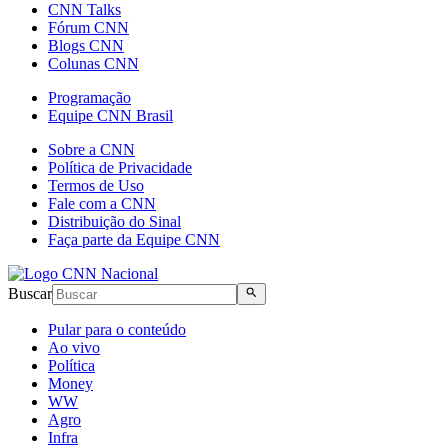
CNN Talks
Fórum CNN
Blogs CNN
Colunas CNN
Programação
Equipe CNN Brasil
Sobre a CNN
Política de Privacidade
Termos de Uso
Fale com a CNN
Distribuição do Sinal
Faça parte da Equipe CNN
Buscar
Pular para o conteúdo
Ao vivo
Política
Money
WW
Agro
Infra