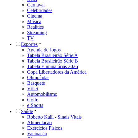
Carnaval
Celebridades
Cinema
Música
Realities
Streaming
TV
Esportes
Agenda de Jogos
Tabela Brasileirão Série A
Tabela Brasileirão Série B
Tabela Eliminatórias 2026
Copa Libertadores da América
Olimpíadas
Basquete
Vôlei
Automobilismo
Golfe
e-Sports
Saúde
Roberto Kalil - Sinais Vitais
Alimentação
Exercícios Físicos
Vacinação