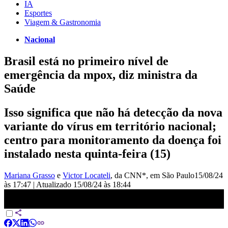
IA
Esportes
Viagem & Gastronomia
Nacional
Brasil está no primeiro nível de
emergência da mpox, diz ministra da
Saúde
Isso significa que não há detecção da nova
variante do vírus em território nacional;
centro para monitoramento da doença foi
instalado nesta quinta-feira (15)
Mariana Grasso
e
Victor Locateli
, da CNN*
, em São Paulo
15/08/24
às 17:47
|
Atualizado
15/08/24 às 18:44
Ministério da Saúde: Não há detecção da nova cepa de mpox no
Brasil | CNN 360°