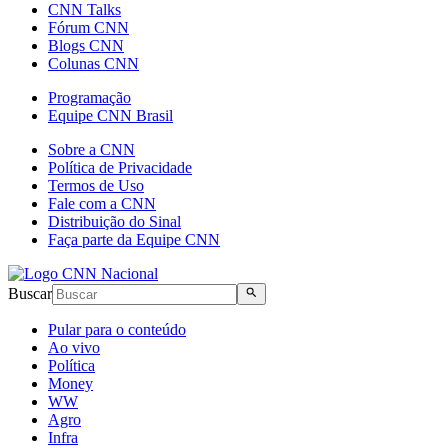
CNN Talks
Fórum CNN
Blogs CNN
Colunas CNN
Programação
Equipe CNN Brasil
Sobre a CNN
Política de Privacidade
Termos de Uso
Fale com a CNN
Distribuição do Sinal
Faça parte da Equipe CNN
Buscar
Pular para o conteúdo
Ao vivo
Política
Money
WW
Agro
Infra