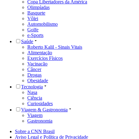
Copa Libertadores da América
Olimpíadas
Basquete
Vôlei
Automobilismo
Golfe
e-Sports
Saúde
Roberto Kalil - Sinais Vitais
Alimentação
Exercícios Físicos
Vacinação
Câncer
Drogas
Obesidade
Tecnologia
Nasa
Ciência
Curiosidades
Viagem & Gastronomia
Viagem
Gastronomia
Sobre a CNN Brasil
Aviso Legal e Política de Privacidade