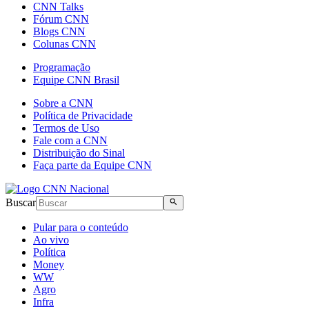
CNN Talks
Fórum CNN
Blogs CNN
Colunas CNN
Programação
Equipe CNN Brasil
Sobre a CNN
Política de Privacidade
Termos de Uso
Fale com a CNN
Distribuição do Sinal
Faça parte da Equipe CNN
Buscar
Pular para o conteúdo
Ao vivo
Política
Money
WW
Agro
Infra