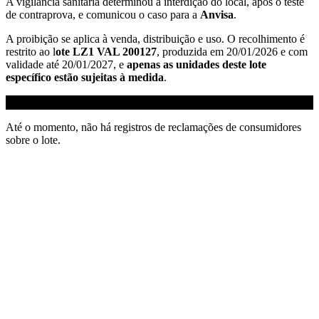
A vigilância sanitária determinou a interdição do local, após o teste
de contraprova, e comunicou o caso para a
Anvisa
.
A proibição se aplica à venda, distribuição e uso. O recolhimento é
restrito ao l
ote LZ1 VAL 200127
, produzida em 20/01/2026 e com
validade até 20/01/2027, e
apenas as unidades deste lote
específico estão sujeitas à medida
.
Até o momento, não há registros de reclamações de consumidores
sobre o lote.