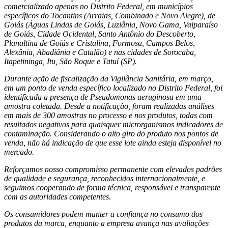
comercializado apenas no Distrito Federal, em municípios
específicos do Tocantins (Arraias, Combinado e Novo Alegre), de
Goiás (Águas Lindas de Goiás, Luziânia, Novo Gama, Valparaíso
de Goiás, Cidade Ocidental, Santo Antônio do Descoberto,
Planaltina de Goiás e Cristalina, Formosa, Campos Belos,
Alexânia, Abadiânia e Catalão) e nas cidades de Sorocaba,
Itapetininga, Itu, São Roque e Tatuí (SP).
Durante ação de fiscalização da Vigilância Sanitária, em março,
em um ponto de venda específico localizado no Distrito Federal, foi
identificada a presença de Pseudomonas aeruginosa em uma
amostra coletada. Desde a notificação, foram realizadas análises
em mais de 300 amostras no processo e nos produtos, todas com
resultados negativos para quaisquer microrganismos indicadores de
contaminação. Considerando o alto giro do produto nos pontos de
venda, não há indicação de que esse lote ainda esteja disponível no
mercado.
Reforçamos nosso compromisso permanente com elevados padrões
de qualidade e segurança, reconhecidos internacionalmente, e
seguimos cooperando de forma técnica, responsável e transparente
com as autoridades competentes.
Os consumidores podem manter a confiança no consumo dos
produtos da marca, enquanto a empresa avança nas avaliações