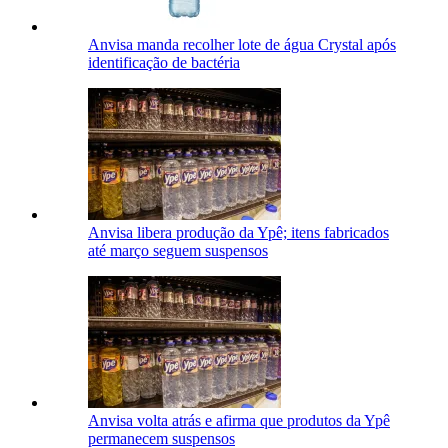
Anvisa manda recolher lote de água Crystal após
identificação de bactéria
Anvisa libera produção da Ypê; itens fabricados
até março seguem suspensos
Anvisa volta atrás e afirma que produtos da Ypê
permanecem suspensos