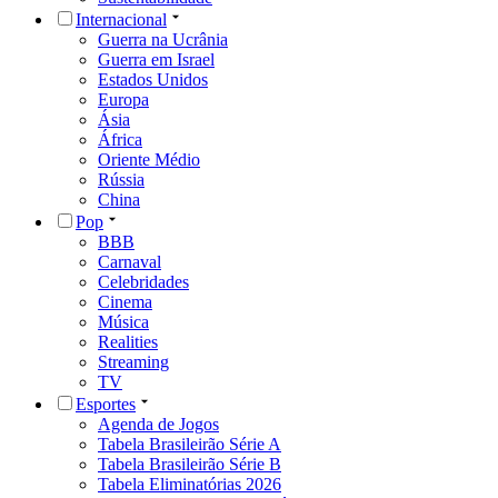
Internacional
Guerra na Ucrânia
Guerra em Israel
Estados Unidos
Europa
Ásia
África
Oriente Médio
Rússia
China
Pop
BBB
Carnaval
Celebridades
Cinema
Música
Realities
Streaming
TV
Esportes
Agenda de Jogos
Tabela Brasileirão Série A
Tabela Brasileirão Série B
Tabela Eliminatórias 2026