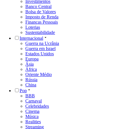
Investimentos
Banco Central
Bolsa de Valores
Imposto de Renda
Finanças Pessoais
Loterias
Sustentabilidade
Internacional
Guerra na Ucrânia
Guerra em Israel
Estados Unidos
Europa
Ásia
África
Oriente Médio
Rússia
China
Pop
BBB
Carnaval
Celebridades
Cinema
Música
Realities
Streaming