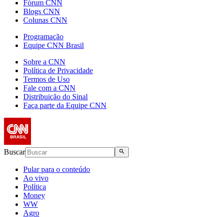
Fórum CNN
Blogs CNN
Colunas CNN
Programação
Equipe CNN Brasil
Sobre a CNN
Política de Privacidade
Termos de Uso
Fale com a CNN
Distribuição do Sinal
Faça parte da Equipe CNN
Buscar
Pular para o conteúdo
Ao vivo
Política
Money
WW
Agro