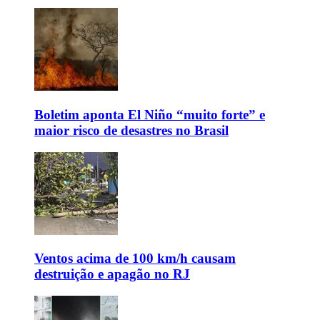
Boletim aponta El Niño “muito forte” e
maior risco de desastres no Brasil
Ventos acima de 100 km/h causam
destruição e apagão no RJ