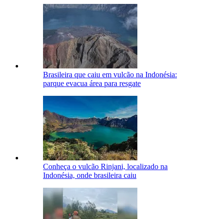
Brasileira que caiu em vulcão na Indonésia:
parque evacua área para resgate
Conheça o vulcão Rinjani, localizado na
Indonésia, onde brasileira caiu