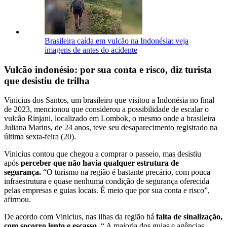
Brasileira caída em vulcão na Indonésia: veja
imagens de antes do acidente
Vulcão indonésio: por sua conta e risco, diz turista
que desistiu de trilha
Vinicius dos Santos, um brasileiro que visitou a Indonésia no final
de 2023, mencionou que considerou a possibilidade de escalar o
vulcão Rinjani, localizado em Lombok, o mesmo onde a brasileira
Juliana Marins, de 24 anos, teve seu desaparecimento registrado na
última sexta-feira (20).
Vinicius contou que chegou a comprar o passeio, mas desistiu
após
perceber que não havia qualquer estrutura de
segurança.
“O turismo na região é bastante precário, com pouca
infraestrutura e quase nenhuma condição de segurança oferecida
pelas empresas e guias locais. É meio que por sua conta e risco”,
afirmou.
De acordo com Vinicius, nas ilhas da região há
falta de sinalização,
com socorro lento e escasso
. “ A maioria dos guias e agências