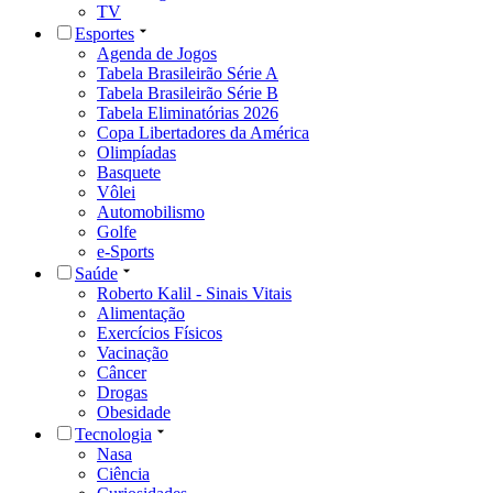
TV
Esportes
Agenda de Jogos
Tabela Brasileirão Série A
Tabela Brasileirão Série B
Tabela Eliminatórias 2026
Copa Libertadores da América
Olimpíadas
Basquete
Vôlei
Automobilismo
Golfe
e-Sports
Saúde
Roberto Kalil - Sinais Vitais
Alimentação
Exercícios Físicos
Vacinação
Câncer
Drogas
Obesidade
Tecnologia
Nasa
Ciência