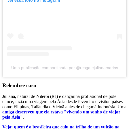
Ver essa foto no Instagram
Uma publicação compartilhada por @resgatejulianamarins
Relembre caso
Juliana, natural de Niterói (RJ) e dançarina profissional de pole
dance, fazia uma viagem pela Ásia desde fevereiro e visitou países
como Filipinas, Tailândia e Vietnã antes de chegar à Indonésia. Uma
amiga descreveu que ela estava "vivendo um sonho de viajar
pela Ásia"
.
Veja: quem é a brasileira que caiu na trilha de um vulcão na