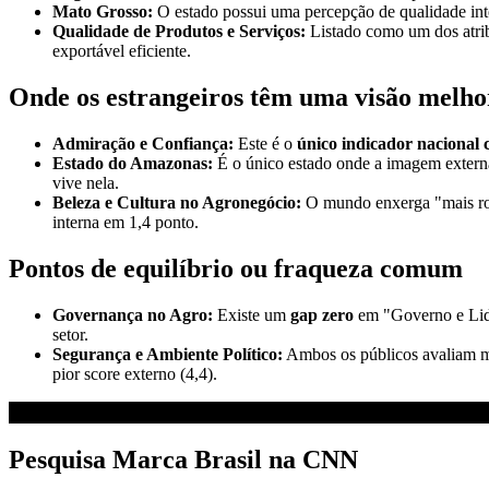
Mato Grosso:
O estado possui uma percepção de qualidade inte
Qualidade de Produtos e Serviços:
Listado como um dos atribu
exportável eficiente.
Onde os estrangeiros têm uma visão melho
Admiração e Confiança:
Este é o
único indicador nacional 
Estado do Amazonas:
É o único estado onde a imagem externa
vive nela.
Beleza e Cultura no Agronegócio:
O mundo enxerga "mais roma
interna em 1,4 ponto.
Pontos de equilíbrio ou fraqueza comum
Governança no Agro:
Existe um
gap zero
em "Governo e Lide
setor.
Segurança e Ambiente Político:
Ambos os públicos avaliam ma
pior score externo (4,4).
Pesquisa Marca Brasil na CNN