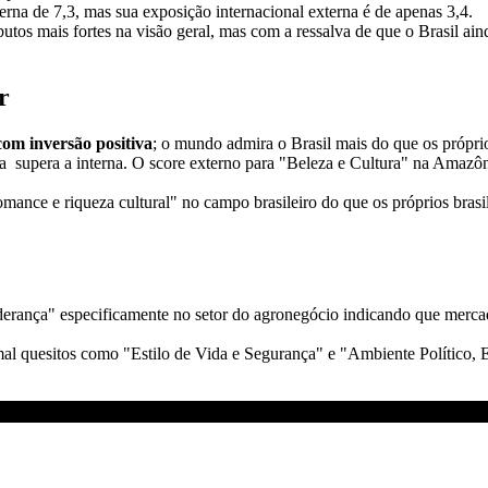
rna de 7,3, mas sua exposição internacional externa é de apenas 3,4.
tos mais fortes na visão geral, mas com a ressalva de que o Brasil ain
r
com inversão positiva
; o mundo admira o Brasil mais do que os próprio
 supera a interna. O score externo para "Beleza e Cultura" na Amazô
nce e riqueza cultural" no campo brasileiro do que os próprios brasil
rança" especificamente no setor do agronegócio indicando que mercado
l quesitos como "Estilo de Vida e Segurança" e "Ambiente Político, E