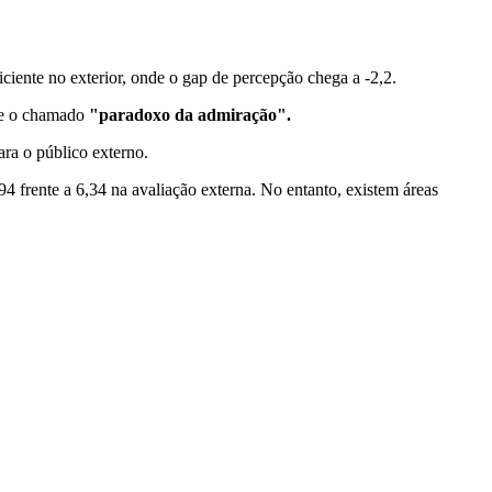
ciente no exterior, onde o gap de percepção chega a -2,2.
rre o chamado
"paradoxo da admiração".
ara o público externo.
4 frente a 6,34 na avaliação externa. No entanto, existem áreas