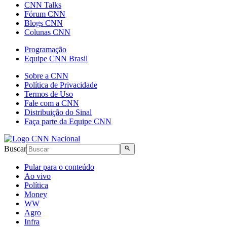
CNN Talks
Fórum CNN
Blogs CNN
Colunas CNN
Programação
Equipe CNN Brasil
Sobre a CNN
Política de Privacidade
Termos de Uso
Fale com a CNN
Distribuição do Sinal
Faça parte da Equipe CNN
Buscar
Pular para o conteúdo
Ao vivo
Política
Money
WW
Agro
Infra