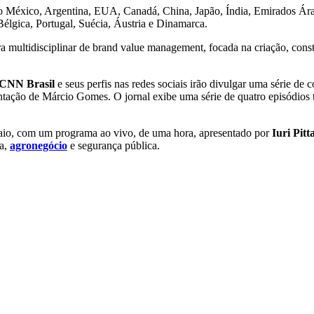
s do México, Argentina, EUA, Canadá, China, Japão, Índia, Emirados Á
Bélgica, Portugal, Suécia, Áustria e Dinamarca.
multidisciplinar de brand value management, focada na criação, const
CNN Brasil
e seus perfis nas redes sociais irão divulgar uma série de
sentação de Márcio Gomes. O jornal exibe uma série de quatro episódios
aio, com um programa ao vivo, de uma hora, apresentado por
Iuri Pitt
ca,
agronegócio
e segurança pública.