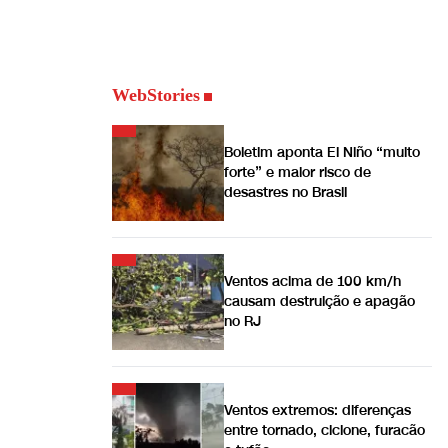
WebStories
Boletim aponta El Niño “muito
forte” e maior risco de
desastres no Brasil
Ventos acima de 100 km/h
causam destruição e apagão
no RJ
Ventos extremos: diferenças
entre tornado, ciclone, furacão