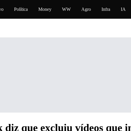
conteúdo
vo
Política
Money
WW
Agro
Infra
IA
 diz que excluiu vídeos que 