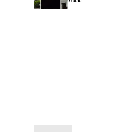
e tufão