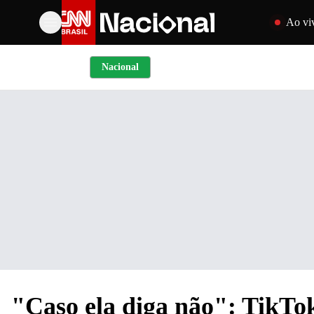
Pular para o 
Ao vi
Nacional
"Caso ela diga não": TikTok