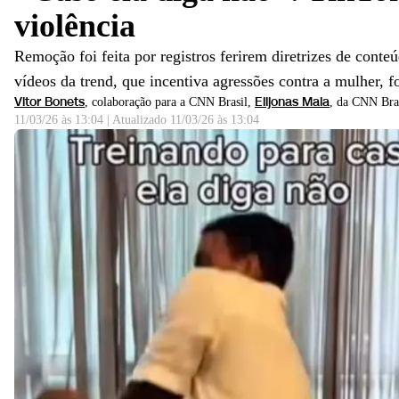
violência
Remoção foi feita por registros ferirem diretrizes de conte
vídeos da trend, que incentiva agressões contra a mulher, f
Vitor Bonets
Elijonas Maia
, colaboração para a CNN Brasil
,
, da CNN Bra
11/03/26 às 13:04
|
Atualizado
11/03/26 às 13:04