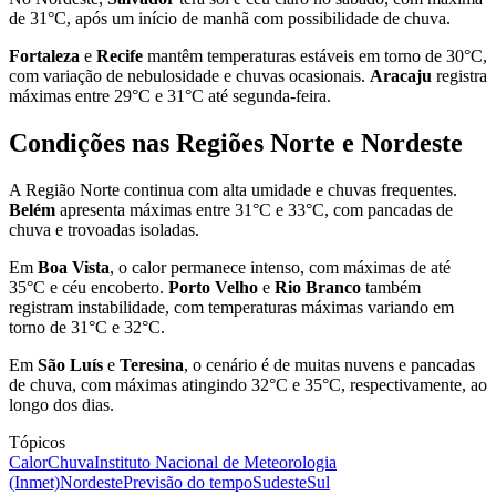
de 31°C, após um início de manhã com possibilidade de chuva.
Fortaleza
e
Recife
mantêm temperaturas estáveis em torno de 30°C,
com variação de nebulosidade e chuvas ocasionais.
Aracaju
registra
máximas entre 29°C e 31°C até segunda-feira.
Condições nas Regiões Norte e Nordeste
A Região Norte continua com alta umidade e chuvas frequentes.
Belém
apresenta máximas entre 31°C e 33°C, com pancadas de
chuva e trovoadas isoladas.
Em
Boa Vista
, o calor permanece intenso, com máximas de até
35°C e céu encoberto.
Porto Velho
e
Rio Branco
também
registram instabilidade, com temperaturas máximas variando em
torno de 31°C e 32°C.
Em
São Luís
e
Teresina
, o cenário é de muitas nuvens e pancadas
de chuva, com máximas atingindo 32°C e 35°C, respectivamente, ao
longo dos dias.
Tópicos
Calor
Chuva
Instituto Nacional de Meteorologia
(Inmet)
Nordeste
Previsão do tempo
Sudeste
Sul