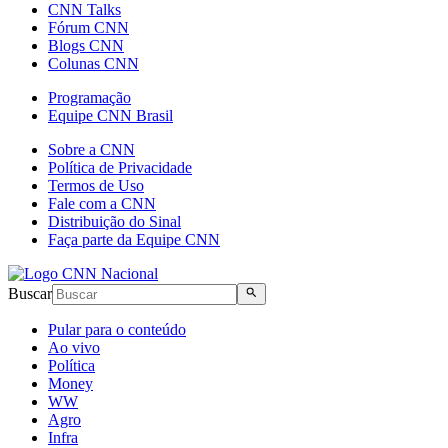
CNN Talks
Fórum CNN
Blogs CNN
Colunas CNN
Programação
Equipe CNN Brasil
Sobre a CNN
Política de Privacidade
Termos de Uso
Fale com a CNN
Distribuição do Sinal
Faça parte da Equipe CNN
Buscar
Pular para o conteúdo
Ao vivo
Política
Money
WW
Agro
Infra