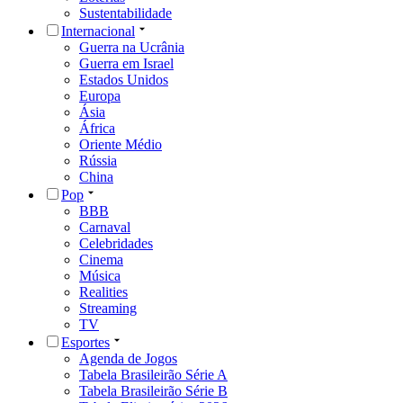
Sustentabilidade
Internacional
Guerra na Ucrânia
Guerra em Israel
Estados Unidos
Europa
Ásia
África
Oriente Médio
Rússia
China
Pop
BBB
Carnaval
Celebridades
Cinema
Música
Realities
Streaming
TV
Esportes
Agenda de Jogos
Tabela Brasileirão Série A
Tabela Brasileirão Série B