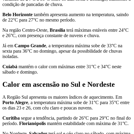
condição de pancadas de chuva.
Belo Horizonte
também apresenta aumento na temperatura, saindo
de 22°C para 27°C no mesmo período.
Na região Centro-Oeste,
Brasília
terá máximas estáveis entre 24°C
e 26°C, com presença constante de nuvens e chuva.
Já em
Campo Grande
, a temperatura máxima sobe de 33°C na
sexta para 36°C no domingo, apesar da possibilidade de chuvas
isoladas.
Cuiabá
mantém o calor com máximas entre 31°C e 34°C neste
sábado e domingo.
Calor em ascensão no Sul e Nordeste
A Região Sul apresenta os maiores índices de aquecimento. Em
Porto Alegre
, a temperatura máxima sobe de 31°C para 35°C entre
os dias 23 e 26, com céu claro e poucas nuvens.
Curitiba
segue a tendência, partindo de 26°C para 29°C no final do
período.
Florianópolis
mantém estabilidade com máxima de 31°C.
No Nordeste,
Salvador
terá sol e céu claro no sábado, com máxima