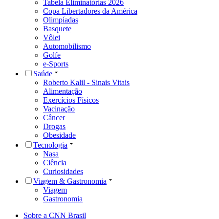
Tabela Eliminatórias 2026
Copa Libertadores da América
Olimpíadas
Basquete
Vôlei
Automobilismo
Golfe
e-Sports
Saúde
Roberto Kalil - Sinais Vitais
Alimentação
Exercícios Físicos
Vacinação
Câncer
Drogas
Obesidade
Tecnologia
Nasa
Ciência
Curiosidades
Viagem & Gastronomia
Viagem
Gastronomia
Sobre a CNN Brasil