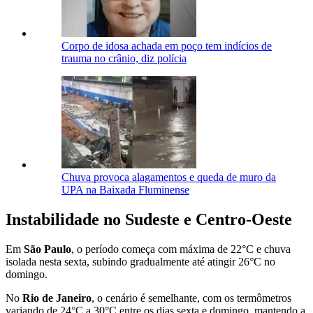
Corpo de idosa achada em poço tem indícios de
trauma no crânio, diz polícia
Chuva provoca alagamentos e queda de muro da
UPA na Baixada Fluminense
Instabilidade no Sudeste e Centro-Oeste
Em
São Paulo
, o período começa com máxima de 22°C e chuva
isolada nesta sexta, subindo gradualmente até atingir 26°C no
domingo.
No
Rio de Janeiro
, o cenário é semelhante, com os termômetros
variando de 24°C a 30°C entre os dias sexta e domingo, mantendo a