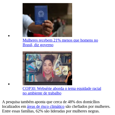
Mulheres recebem 21% menos que homens no
Brasil, diz governo
COP30: Websérie aborda o tema equidade racial
no ambiente de trabalho
A pesquisa também aponta que cerca de 48% dos domicílios
localizados em
áreas de risco climático
são chefiados por mulheres.
Entre essas famílias, 62% são lideradas por mulheres negras.