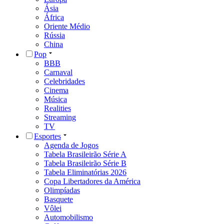
Ásia
África
Oriente Médio
Rússia
China
Pop
BBB
Carnaval
Celebridades
Cinema
Música
Realities
Streaming
TV
Esportes
Agenda de Jogos
Tabela Brasileirão Série A
Tabela Brasileirão Série B
Tabela Eliminatórias 2026
Copa Libertadores da América
Olimpíadas
Basquete
Vôlei
Automobilismo