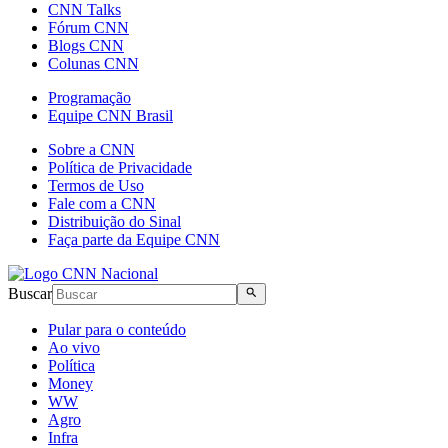
CNN Talks
Fórum CNN
Blogs CNN
Colunas CNN
Programação
Equipe CNN Brasil
Sobre a CNN
Política de Privacidade
Termos de Uso
Fale com a CNN
Distribuição do Sinal
Faça parte da Equipe CNN
Buscar
Pular para o conteúdo
Ao vivo
Política
Money
WW
Agro
Infra