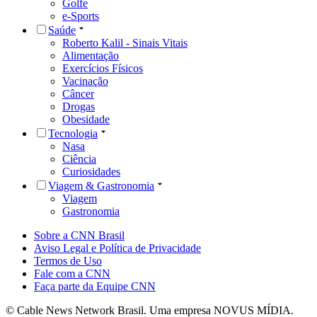
Golfe
e-Sports
Saúde
Roberto Kalil - Sinais Vitais
Alimentação
Exercícios Físicos
Vacinação
Câncer
Drogas
Obesidade
Tecnologia
Nasa
Ciência
Curiosidades
Viagem & Gastronomia
Viagem
Gastronomia
Sobre a CNN Brasil
Aviso Legal e Política de Privacidade
Termos de Uso
Fale com a CNN
Faça parte da Equipe CNN
© Cable News Network Brasil. Uma empresa NOVUS MÍDIA.