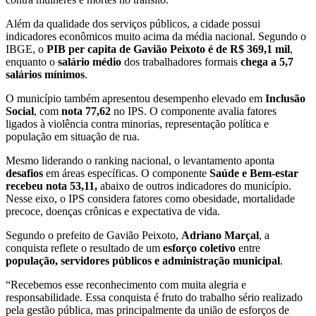
Além da qualidade dos serviços públicos, a cidade possui
indicadores econômicos muito acima da média nacional. Segundo o
IBGE, o
PIB per capita de Gavião Peixoto é de R$ 369,1 mil
,
enquanto o
salário médio
dos trabalhadores formais
chega a 5,7
salários mínimos
.
O município também apresentou desempenho elevado em
Inclusão
Social
, com
nota 77,62
no IPS. O componente avalia fatores
ligados à violência contra minorias, representação política e
população em situação de rua.
Mesmo liderando o ranking nacional, o levantamento aponta
desafios
em áreas específicas. O componente
Saúde e Bem-estar
recebeu nota 53,11,
abaixo de outros indicadores do município.
Nesse eixo, o IPS considera fatores como obesidade, mortalidade
precoce, doenças crônicas e expectativa de vida.
Segundo o prefeito de Gavião Peixoto,
Adriano Marçal
, a
conquista reflete o resultado de um
esforço coletivo
entre
população, servidores públicos e administração municipal
.
“Recebemos esse reconhecimento com muita alegria e
responsabilidade. Essa conquista é fruto do trabalho sério realizado
pela gestão pública, mas principalmente da união de esforços de