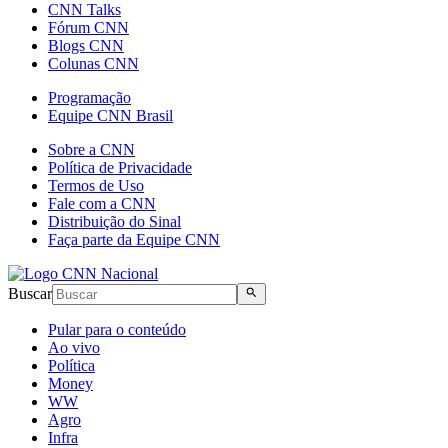
CNN Talks
Fórum CNN
Blogs CNN
Colunas CNN
Programação
Equipe CNN Brasil
Sobre a CNN
Política de Privacidade
Termos de Uso
Fale com a CNN
Distribuição do Sinal
Faça parte da Equipe CNN
Buscar
Pular para o conteúdo
Ao vivo
Política
Money
WW
Agro
Infra