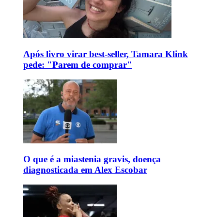
Após livro virar best-seller, Tamara Klink
pede: "Parem de comprar"
O que é a miastenia gravis, doença
diagnosticada em Alex Escobar