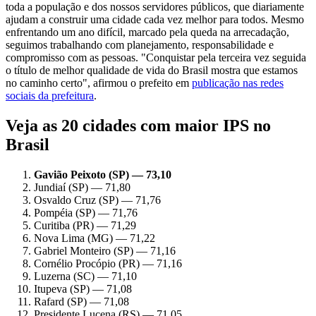
toda a população e dos nossos servidores públicos, que diariamente
ajudam a construir uma cidade cada vez melhor para todos. Mesmo
enfrentando um ano difícil, marcado pela queda na arrecadação,
seguimos trabalhando com planejamento, responsabilidade e
compromisso com as pessoas. "Conquistar pela terceira vez seguida
o título de melhor qualidade de vida do Brasil mostra que estamos
no caminho certo", afirmou o prefeito em
publicação nas redes
sociais da prefeitura
.
Veja as 20 cidades com maior IPS no
Brasil
Gavião Peixoto (SP) — 73,10
Jundiaí (SP) — 71,80
Osvaldo Cruz (SP) — 71,76
Pompéia (SP) — 71,76
Curitiba (PR) — 71,29
Nova Lima (MG) — 71,22
Gabriel Monteiro (SP) — 71,16
Cornélio Procópio (PR) — 71,16
Luzerna (SC) — 71,10
Itupeva (SP) — 71,08
Rafard (SP) — 71,08
Presidente Lucena (RS) — 71,05