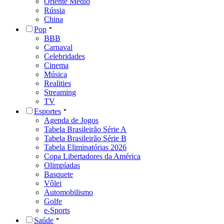
Oriente Médio
Rússia
China
Pop
BBB
Carnaval
Celebridades
Cinema
Música
Realities
Streaming
TV
Esportes
Agenda de Jogos
Tabela Brasileirão Série A
Tabela Brasileirão Série B
Tabela Eliminatórias 2026
Copa Libertadores da América
Olimpíadas
Basquete
Vôlei
Automobilismo
Golfe
e-Sports
Saúde