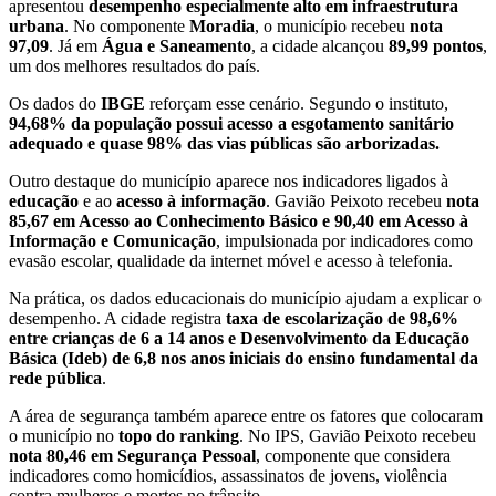
apresentou
desempenho especialmente alto em infraestrutura
urbana
. No componente
Moradia
, o município recebeu
nota
97,09
. Já em
Água e Saneamento
, a cidade alcançou
89,99 pontos
,
um dos melhores resultados do país.
Os dados do
IBGE
reforçam esse cenário. Segundo o instituto,
94,68% da população possui acesso a esgotamento sanitário
adequado e quase 98% das vias públicas são arborizadas.
Outro destaque do município aparece nos indicadores ligados à
educação
e ao
acesso à informação
. Gavião Peixoto recebeu
nota
85,67 em Acesso ao Conhecimento Básico e 90,40 em Acesso à
Informação e Comunicação
, impulsionada por indicadores como
evasão escolar, qualidade da internet móvel e acesso à telefonia.
Na prática, os dados educacionais do município ajudam a explicar o
desempenho. A cidade registra
taxa de escolarização de 98,6%
entre crianças de 6 a 14 anos e Desenvolvimento da Educação
Básica (Ideb) de 6,8 nos anos iniciais do ensino fundamental da
rede pública
.
A área de segurança também aparece entre os fatores que colocaram
o município no
topo do ranking
. No IPS, Gavião Peixoto recebeu
nota 80,46 em Segurança Pessoal
, componente que considera
indicadores como homicídios, assassinatos de jovens, violência
contra mulheres e mortes no trânsito.