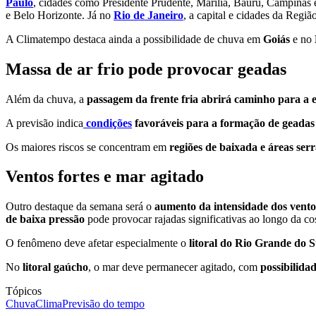
Paulo
, cidades como Presidente Prudente, Marília, Bauru, Campinas
e Belo Horizonte. Já no
Rio de Janeiro
, a capital e cidades da Regiã
A Climatempo destaca ainda a possibilidade de chuva em
Goiás
e no
Massa de ar frio pode provocar geadas
Além da chuva, a
passagem da frente fria abrirá caminho para a 
A previsão indica
condições
favoráveis para a formação de geadas
Os maiores riscos se concentram em
regiões de baixada e áreas ser
Ventos fortes e mar agitado
Outro destaque da semana será o
aumento da intensidade dos ventos
de baixa pressão
pode provocar rajadas significativas ao longo da co
O fenômeno deve afetar especialmente o
litoral do Rio Grande do S
No
litoral gaúcho
, o mar deve permanecer agitado, com
possibilidad
Tópicos
Chuva
Clima
Previsão do tempo