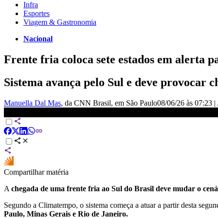
Infra
Esportes
Viagem & Gastronomia
Nacional
Frente fria coloca sete estados em alerta p
Sistema avança pelo Sul e deve provocar ch
Manuella Dal Mas
, da CNN Brasil
, em São Paulo
08/06/26 às 07:23
|
Previsão do tempo: alerta de temporais no sul do Brasil | CNN NO
Compartilhar matéria
A
chegada de uma frente fria ao Sul do Brasil
deve mudar o cená
Segundo a Climatempo, o sistema começa a atuar a partir desta segund
Paulo, Minas Gerais e Rio de Janeiro.