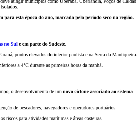
de deve atingir municípios como Uberaba, Uberlândia, Poços de Caldas
 isolados.
 para esta época do ano, marcada pelo período seco na região.
s no Sul
e em parte do Sudeste
.
araná, pontos elevados do interior paulista e na Serra da Mantiqueira.
nferiores a 4°C durante as primeiras horas da manhã.
empo, o desenvolvimento de um
novo ciclone associado ao sistema
atenção de pescadores, navegadores e operadores portuários.
s riscos para atividades marítimas e áreas costeiras.