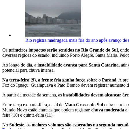
Rio registra madrugada mais fria do ano após avanço de 
Os
primeiros impactos serão sentidos no Rio Grande do Sul
, onde
diversas regiões do estado, incluindo Porto Alegre, Santa Maria, Pe
Ao longo do dia, a
instabilidade avança para Santa Catarina
, ati
potencial para chuva intensa.
Na terça-feira (9), a frente fria ganha força sobre o Paraná
. A pr
Foz do Iguaçu, Guarapuava e Pato Branco devem registrar aumento da
A partir da metade da semana, as
instabilidades devem alcançar ár
Entre terça e quarta-feira, o sul de
Mato Grosso do Sul
entra na rota 
Mundo Novo estão entre as que podem registra
r chuva moderada a 
feira (10) e quinta-feira (11).
No
Sudeste
, os
maiores volumes são esperados na segunda meta