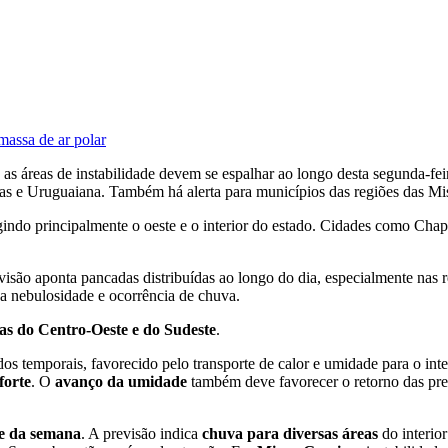
massa de ar polar
 as áreas de instabilidade devem se espalhar ao longo desta segunda-fe
lotas e Uruguaiana. Também há alerta para municípios das regiões das
ngindo principalmente o oeste e o interior do estado. Cidades como Cha
evisão aponta pancadas distribuídas ao longo do dia, especialmente nas 
 nebulosidade e ocorrência de chuva.
eas do Centro-Oeste e do Sudeste
.
dos temporais, favorecido pelo transporte de calor e umidade para o int
forte
. O
avanço da umidade
também deve favorecer o retorno das prec
de da semana
. A previsão indica
chuva para diversas áreas
do interior