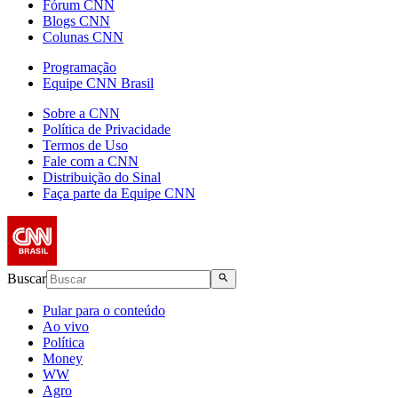
Fórum CNN
Blogs CNN
Colunas CNN
Programação
Equipe CNN Brasil
Sobre a CNN
Política de Privacidade
Termos de Uso
Fale com a CNN
Distribuição do Sinal
Faça parte da Equipe CNN
Buscar
Pular para o conteúdo
Ao vivo
Política
Money
WW
Agro