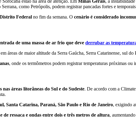
 e Sorocaba estão na área de atenção. Em
Minas Gerais
, a instabilida
o Serrana, como Petrópolis, podem registrar pancadas fortes e temporais
Distrito Federal
no fim da semana. O
cenário é considerado incomum
entrada de uma massa de ar frio que deve
derrubar as temperatura
em áreas de maior altitude da Serra Gaúcha, Serra Catarinense, sul do P
ranas
, onde os termômetros podem registrar temperaturas próximas ou i
 nas áreas litorâneas do Sul e do Sudeste
. De acordo com a Climat
sta.
ul, Santa Catarina, Paraná, São Paulo e Rio de Janeiro
, exigindo 
e de ressaca e ondas entre dois e três metros de altura
, aumentando o