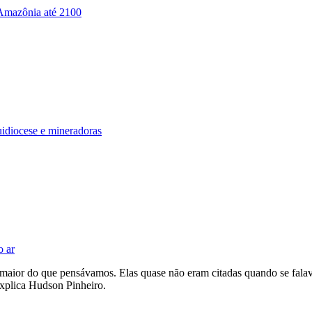
 Amazônia até 2100
idiocese e mineradoras
o ar
 maior do que pensávamos. Elas quase não eram citadas quando se fal
explica Hudson Pinheiro.