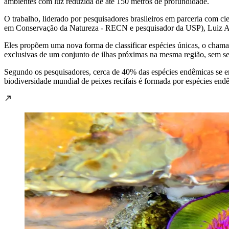
ambientes com luz reduzida de até 150 metros de profundidade.
O trabalho, liderado por pesquisadores brasileiros em parceria com ci
em Conservação da Natureza - RECN e pesquisador da USP), Luiz A.
Eles propõem uma nova forma de classificar espécies únicas, o chamad
exclusivas de um conjunto de ilhas próximas na mesma região, sem se
Segundo os pesquisadores, cerca de 40% das espécies endêmicas se 
biodiversidade mundial de peixes recifais é formada por espécies endê