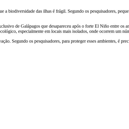
ue a biodiversidade das ilhas é frágil. Segundo os pesquisadores, peq
xclusivo de Galápagos que desapareceu após o forte El Niño entre os a
 ecológico, especialmente em locais mais isolados, onde ocorrem um nú
vação. Segundo os pesquisadores, para proteger esses ambientes, é pre