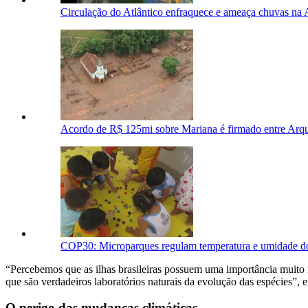
Circulação do Atlântico enfraquece e ameaça chuvas na
Acordo de R$ 125mi sobre Mariana é firmado entre Arqu
COP30: Microparques regulam temperatura e umidade d
“Percebemos que as ilhas brasileiras possuem uma importância muito
que são verdadeiros laboratórios naturais da evolução das espécies”, 
O perigo das mudanças climáticas