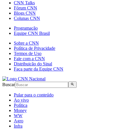
CNN Talks
Fórum CNN
Blogs CNN
Colunas CNN
Programação
Equipe CNN Brasil
Sobre a CNN
Política de Privacidade
Termos de Uso
Fale com a CNN
Distribuição do Sinal
Faça parte da Equipe CNN
Buscar
Pular para o conteúdo
Ao vivo
Política
Money
WW
Agro
Infra