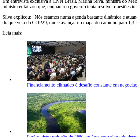
Em entrevista exclusiva à CNN Brasil, Marina Silva, ministra do Meio
ministra enfatizou que, enquanto o governo tenta resolver questões inte
Silva explicou: "Nós estamos numa agenda bastante dinâmica e atuand
do que veio da COP29, que é avançar no mapa do caminho para 1,3 tr
Leia mais:
Financiamento climático é desafio constante em negocia
Pará registra redução de 36% em área com alerta de de