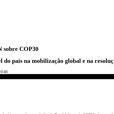
NN sobre COP30
l do país na mobilização global e na resolu
10:46
 NOVO DIA