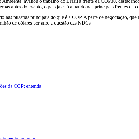
 Ambiente, avaliou o trabalho do Brasil à frente da COP30, destacando
rnas antes do evento, o país já está atuando nas principais frentes da c
o nas pilastras principais do que é a COP. A parte de negociação, que
ilhão de dólares por ano, a questão das NDCs
ções da COP; entenda
smatamento em março