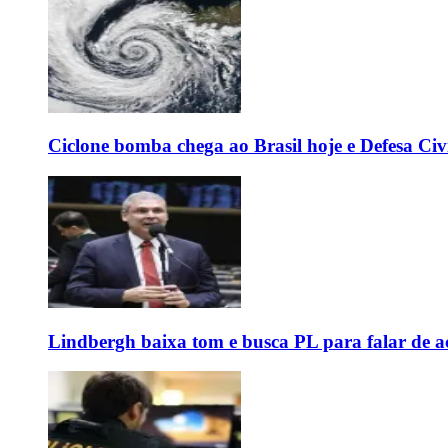
Ciclone bomba chega ao Brasil hoje e Defesa Civi
Lindbergh baixa tom e busca PL para falar de ac