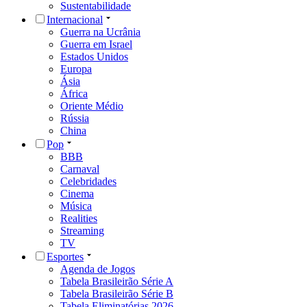
Sustentabilidade
Internacional
Guerra na Ucrânia
Guerra em Israel
Estados Unidos
Europa
Ásia
África
Oriente Médio
Rússia
China
Pop
BBB
Carnaval
Celebridades
Cinema
Música
Realities
Streaming
TV
Esportes
Agenda de Jogos
Tabela Brasileirão Série A
Tabela Brasileirão Série B
Tabela Eliminatórias 2026