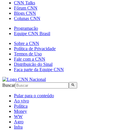
CNN Talks
Fórum CNN
Blogs CNN
Colunas CNN
Programação
Equipe CNN Brasil
Sobre a CNN
Política de Privacidade
Termos de Uso
Fale com a CNN
Distribuição do Sinal
Faça parte da Equipe CNN
Buscar
Pular para o conteúdo
Ao vivo
Política
Money
WW
Agro
Infra