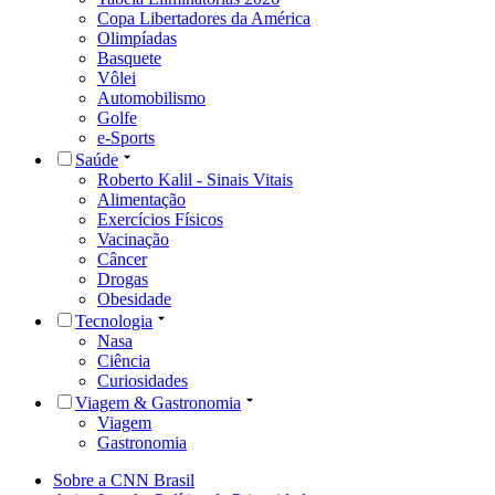
Copa Libertadores da América
Olimpíadas
Basquete
Vôlei
Automobilismo
Golfe
e-Sports
Saúde
Roberto Kalil - Sinais Vitais
Alimentação
Exercícios Físicos
Vacinação
Câncer
Drogas
Obesidade
Tecnologia
Nasa
Ciência
Curiosidades
Viagem & Gastronomia
Viagem
Gastronomia
Sobre a CNN Brasil