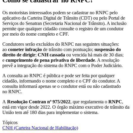
Os
motoristas
interessados podem se cadastrar no
RNPC
pelo
aplicativo da
Carteira Digital de Trânsito (CDT)
ou pelo
Portal de
Serviços do Senatran (Secretaria Nacional de Trânsito)
. A inclusão
permite que qualquer cidadão consulte o registro de um condutor
por meio do nome completo e CPF.
Condutores
serão excluídos do
RNPC
nas seguintes situações:
ao
cometer infração
de trânsito com pontuação;
suspensão do
direito de dirigir
;
CNH cassada
ou vencida há mais de 30 dias;
e
cumprimento de pena privativa de liberdade
. A resolução
prevê a integração do sistema do RNPC com o Poder Judiciário.
A
consulta ao RNPC
é pública e pode ser feita por qualquer
cidadão, informando o nome completo e o CPF do
condutor
. A
consulta informará apenas se o condutor está ou não cadastrado
no
RNPC
.
A
Resolução Contran nº 975/2022
, que regulamenta o
RNPC
,
está em vigor desde 2022. O órgão máximo executivo de trânsito da
União tem até 180 dias para implementar o sistema.
Tópicos
CNH (Carteira Nacional de Habilitação)