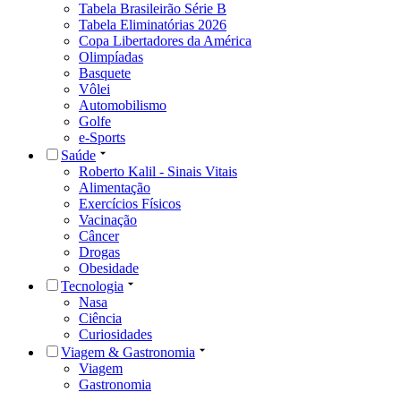
Tabela Brasileirão Série B
Tabela Eliminatórias 2026
Copa Libertadores da América
Olimpíadas
Basquete
Vôlei
Automobilismo
Golfe
e-Sports
Saúde
Roberto Kalil - Sinais Vitais
Alimentação
Exercícios Físicos
Vacinação
Câncer
Drogas
Obesidade
Tecnologia
Nasa
Ciência
Curiosidades
Viagem & Gastronomia
Viagem
Gastronomia