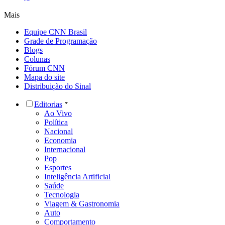
Mais
Equipe CNN Brasil
Grade de Programação
Blogs
Colunas
Fórum CNN
Mapa do site
Distribuição do Sinal
Editorias
Ao Vivo
Política
Nacional
Economia
Internacional
Pop
Esportes
Inteligência Artificial
Saúde
Tecnologia
Viagem & Gastronomia
Auto
Comportamento