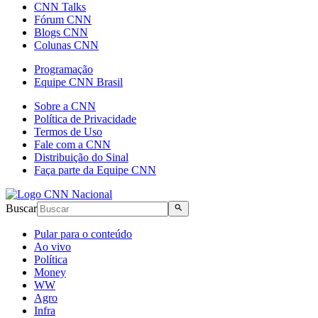
CNN Talks
Fórum CNN
Blogs CNN
Colunas CNN
Programação
Equipe CNN Brasil
Sobre a CNN
Política de Privacidade
Termos de Uso
Fale com a CNN
Distribuição do Sinal
Faça parte da Equipe CNN
Buscar
Pular para o conteúdo
Ao vivo
Política
Money
WW
Agro
Infra