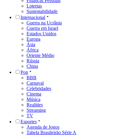
Finanças Pessoais
Loterias
Sustentabilidade
Internacional
Guerra na Ucrânia
Guerra em Israel
Estados Unidos
Europa
Ásia
África
Oriente Médio
Rússia
China
Pop
BBB
Carnaval
Celebridades
Cinema
Música
Realities
Streaming
TV
Esportes
Agenda de Jogos
Tabela Brasileirão Série A