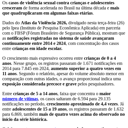
Os
casos de violência sexual contra crianças e adolescentes
cresceram
de forma acelerada no Brasil na última década e
mais
que quadruplicaram em algumas faixas etárias
.
Dados do
Atlas da Violência 2026,
divulgado nesta terça-feira (26)
pelo Ipea (Instituto de Pesquisa Econômica Aplicada) em parceria
com o FBSP (Fórum Brasileiro de Segurança Pública), mostram que
as
notificações registradas no sistema de saúde avançaram
continuamente entre 2014 e 2024
, com concentração dos casos
entre
crianças em idade escolar.
O crescimento mais expressivo ocorreu entre
crianças de 0 a 4
anos
. Nesse grupo, os registros passaram de 1.671 notificações em
2014 para 7.845 em 2024,
aumento superior a quatro vezes em
11 anos
. Segundo o relatório, apesar do volume absoluto menor em
comparação com outras idades, o avanço proporcional indica uma
exposição considerada precoce e grave
pelos pesquisadores.
Entre
crianças de 5 a 14 anos
, faixa que concentra o
maior
número de vítimas
, os casos saltaram de 6.594 para 29.135
notificações no período,
crescimento aproximado de 4,4 vezes
. Já
entre
adolescentes de 15 a 19 anos
, os registros passaram de 1.632
para 6.869, também
mais de quatro vezes acima do observado no
início da série histórica.