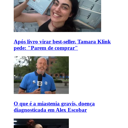
Após livro virar best-seller, Tamara Klink
pede: "Parem de comprar"
O que é a miastenia gravis, doença
diagnosticada em Alex Escobar