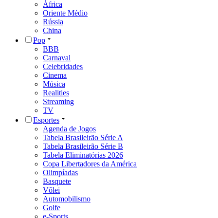
África
Oriente Médio
Rússia
China
Pop
BBB
Carnaval
Celebridades
Cinema
Música
Realities
Streaming
TV
Esportes
Agenda de Jogos
Tabela Brasileirão Série A
Tabela Brasileirão Série B
Tabela Eliminatórias 2026
Copa Libertadores da América
Olimpíadas
Basquete
Vôlei
Automobilismo
Golfe
e-Sports