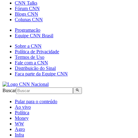
CNN Talks
Fórum CNN
Blogs CNN
Colunas CNN
Programação
Equipe CNN Brasil
Sobre a CNN
Política de Privacidade
Termos de Uso
Fale com a CNN
Distribuição do Sinal
Faça parte da Equipe CNN
Buscar
Pular para o conteúdo
Ao vivo
Política
Money
WW
Agro
Infra