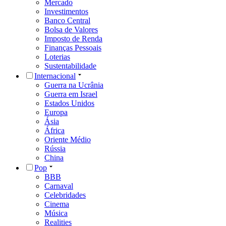
Mercado
Investimentos
Banco Central
Bolsa de Valores
Imposto de Renda
Finanças Pessoais
Loterias
Sustentabilidade
Internacional
Guerra na Ucrânia
Guerra em Israel
Estados Unidos
Europa
Ásia
África
Oriente Médio
Rússia
China
Pop
BBB
Carnaval
Celebridades
Cinema
Música
Realities