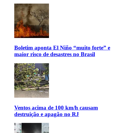
Boletim aponta El Niño “muito forte” e
maior risco de desastres no Brasil
Ventos acima de 100 km/h causam
destruição e apagão no RJ