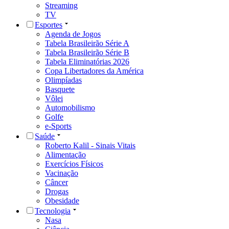
Streaming
TV
Esportes
Agenda de Jogos
Tabela Brasileirão Série A
Tabela Brasileirão Série B
Tabela Eliminatórias 2026
Copa Libertadores da América
Olimpíadas
Basquete
Vôlei
Automobilismo
Golfe
e-Sports
Saúde
Roberto Kalil - Sinais Vitais
Alimentação
Exercícios Físicos
Vacinação
Câncer
Drogas
Obesidade
Tecnologia
Nasa