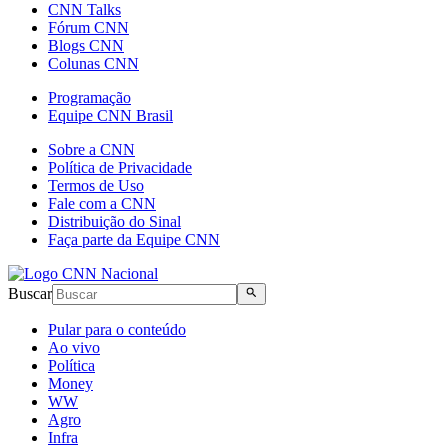
CNN Talks
Fórum CNN
Blogs CNN
Colunas CNN
Programação
Equipe CNN Brasil
Sobre a CNN
Política de Privacidade
Termos de Uso
Fale com a CNN
Distribuição do Sinal
Faça parte da Equipe CNN
Buscar
Pular para o conteúdo
Ao vivo
Política
Money
WW
Agro
Infra