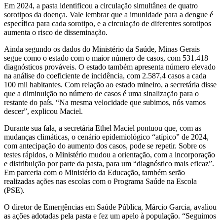
Em 2024, a pasta identificou a circulação simultânea de quatro
sorotipos da doença. Vale lembrar que a imunidade para a dengue é
específica para cada sorotipo, e a circulação de diferentes sorotipos
aumenta o risco de disseminação.
Ainda segundo os dados do Ministério da Saúde, Minas Gerais
segue como o estado com o maior número de casos, com 531.418
diagnósticos prováveis. O estado também apresenta número elevado
na análise do coeficiente de incidência, com 2.587,4 casos a cada
100 mil habitantes. Com relação ao estado mineiro, a secretária disse
que a diminuição no número de casos é uma sinalização para o
restante do país. “Na mesma velocidade que subimos, nós vamos
descer”, explicou Maciel.
Durante sua fala, a secretária Ethel Maciel pontuou que, com as
mudanças climáticas, o cenário epidemiológico “atípico” de 2024,
com antecipação do aumento dos casos, pode se repetir. Sobre os
testes rápidos, o Ministério mudou a orientação, com a incorporação
e distribuição por parte da pasta, para um “diagnóstico mais eficaz”.
Em parceria com o Ministério da Educação, também serão
realizadas ações nas escolas com o Programa Saúde na Escola
(PSE).
O diretor de Emergências em Saúde Pública, Márcio Garcia, avaliou
as ações adotadas pela pasta e fez um apelo à população. “Seguimos