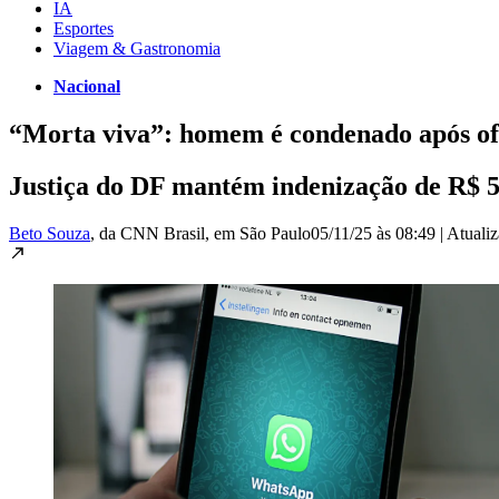
IA
Esportes
Viagem & Gastronomia
Nacional
“Morta viva”: homem é condenado após of
Justiça do DF mantém indenização de R$ 5 
Beto Souza
, da CNN Brasil
, em São Paulo
05/11/25 às 08:49
|
Atuali