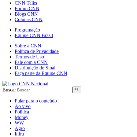
CNN Talks
Fórum CNN
Blogs CNN
Colunas CNN
Programação
Equipe CNN Brasil
Sobre a CNN
Política de Privacidade
Termos de Uso
Fale com a CNN
Distribuição do Sinal
Faça parte da Equipe CNN
Buscar
Pular para o conteúdo
Ao vivo
Política
Money
WW
Agro
Infra