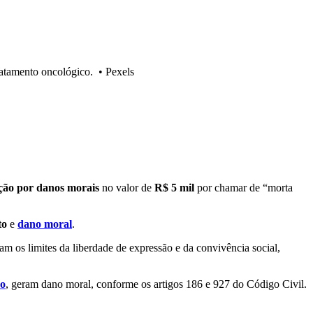
ratamento oncológico.
•
Pexels
ção por danos morais
no valor de
R$ 5 mil
por chamar de “morta
to
e
dano moral
.
ram os limites da liberdade de expressão e da convivência social,
co
, geram dano moral, conforme os artigos 186 e 927 do Código Civil.