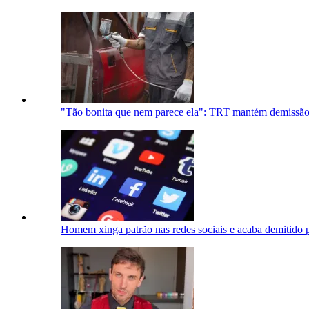
"Tão bonita que nem parece ela": TRT mantém demissão 
Homem xinga patrão nas redes sociais e acaba demitido 