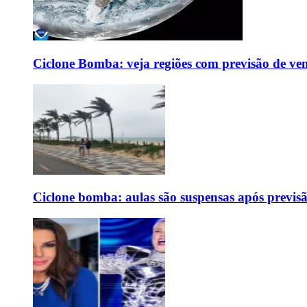
Ciclone Bomba: veja regiões com previsão de ven
Ciclone bomba: aulas são suspensas após previs