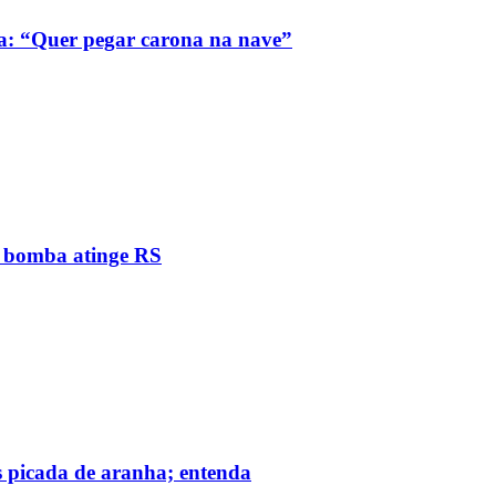
a: “Quer pegar carona na nave”
e bomba atinge RS
s picada de aranha; entenda