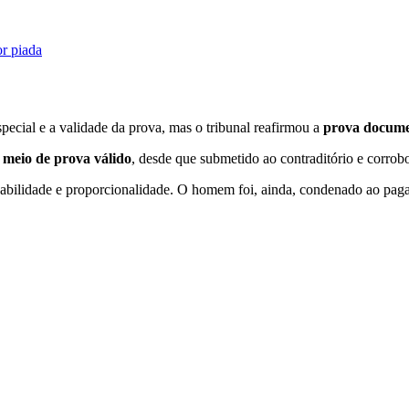
r piada
cial e a validade da prova, mas o tribunal reafirmou a
prova documen
i
meio de prova válido
, desde que submetido ao contraditório e corrob
zoabilidade e proporcionalidade. O homem foi, ainda, condenado ao paga