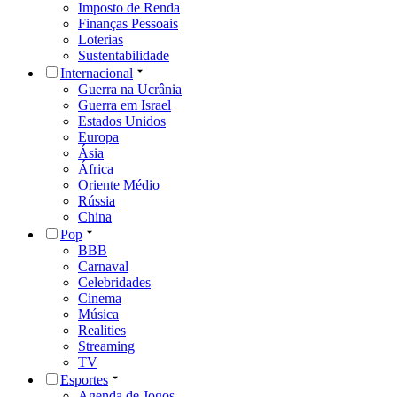
Imposto de Renda
Finanças Pessoais
Loterias
Sustentabilidade
Internacional
Guerra na Ucrânia
Guerra em Israel
Estados Unidos
Europa
Ásia
África
Oriente Médio
Rússia
China
Pop
BBB
Carnaval
Celebridades
Cinema
Música
Realities
Streaming
TV
Esportes
Agenda de Jogos