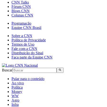
CNN Talks
Fórum CNN
Blogs CNN
Colunas CNN
Programação
Equipe CNN Brasil
Sobre a CNN
Política de Privacidade
Termos de Uso
Fale com a CNN
Distribuição do Sinal
Faça parte da Equipe CNN
Buscar
Pular para o conteúdo
Ao vivo
Política
Money
WW
Agro
Infra