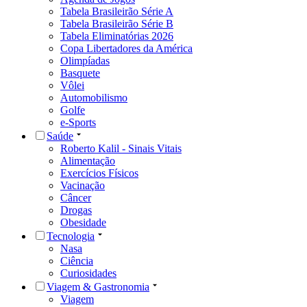
Tabela Brasileirão Série A
Tabela Brasileirão Série B
Tabela Eliminatórias 2026
Copa Libertadores da América
Olimpíadas
Basquete
Vôlei
Automobilismo
Golfe
e-Sports
Saúde
Roberto Kalil - Sinais Vitais
Alimentação
Exercícios Físicos
Vacinação
Câncer
Drogas
Obesidade
Tecnologia
Nasa
Ciência
Curiosidades
Viagem & Gastronomia
Viagem