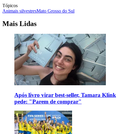
Tópicos
Animais silvestres
Mato Grosso do Sul
Mais Lidas
Após livro virar best-seller, Tamara Klink
pede: "Parem de comprar"