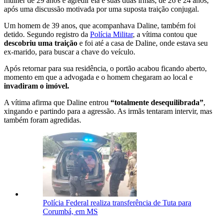
mulher de 29 anos e agredir ela e suas duas irmãs, de 26 e 24 anos,
após uma discussão motivada por uma suposta traição conjugal.
Um homem de 39 anos, que acompanhava Daline, também foi
detido. Segundo registro da
Polícia Militar
, a vítima contou que
descobriu uma traição
e foi até a casa de Daline, onde estava seu
ex-marido, para buscar a chave do veículo.
Após retornar para sua residência, o portão acabou ficando aberto,
momento em que a advogada e o homem chegaram ao local e
invadiram o imóvel.
A vítima afirma que Daline entrou
“totalmente desequilibrada”
,
xingando e partindo para a agressão. As irmãs tentaram intervir, mas
também foram agredidas.
Polícia Federal realiza transferência de Tuta para
Corumbá, em MS