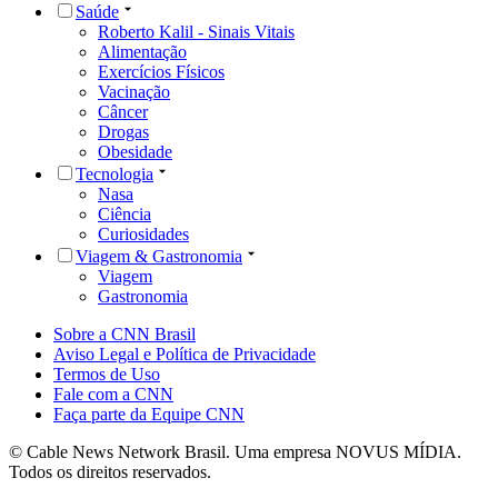
Saúde
Roberto Kalil - Sinais Vitais
Alimentação
Exercícios Físicos
Vacinação
Câncer
Drogas
Obesidade
Tecnologia
Nasa
Ciência
Curiosidades
Viagem & Gastronomia
Viagem
Gastronomia
Sobre a CNN Brasil
Aviso Legal e Política de Privacidade
Termos de Uso
Fale com a CNN
Faça parte da Equipe CNN
© Cable News Network Brasil. Uma empresa NOVUS MÍDIA.
Todos os direitos reservados.