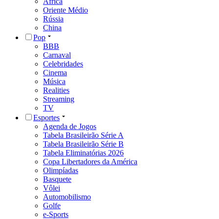
África
Oriente Médio
Rússia
China
Pop
BBB
Carnaval
Celebridades
Cinema
Música
Realities
Streaming
TV
Esportes
Agenda de Jogos
Tabela Brasileirão Série A
Tabela Brasileirão Série B
Tabela Eliminatórias 2026
Copa Libertadores da América
Olimpíadas
Basquete
Vôlei
Automobilismo
Golfe
e-Sports