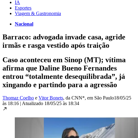
IA
Esportes
Viagem & Gastronomia
Nacional
Barraco: advogada invade casa, agride
irmãs e rasga vestido após traição
Caso aconteceu em Sinop (MT); vítima
afirma que Daline Bueno Fernandes
entrou “totalmente desequilibrada”, já
xingando e partindo para a agressão
Thomaz Coelho
e
Vitor Bonets
, da CNN*
, em São Paulo
18/05/25
às 18:16
|
Atualizado
18/05/25 às 18:34