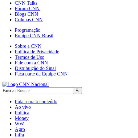
CNN Talks
Fórum CNN
Blogs CNN
Colunas CNN
Programação
Equipe CNN Brasil
Sobre a CNN
Política de Privacidade
Termos de Uso
Fale com a CNN
Distribuição do Sinal
Faça parte da Equipe CNN
Buscar
Pular para o conteúdo
Ao vivo
Política
Money
WW
Agro
Infra