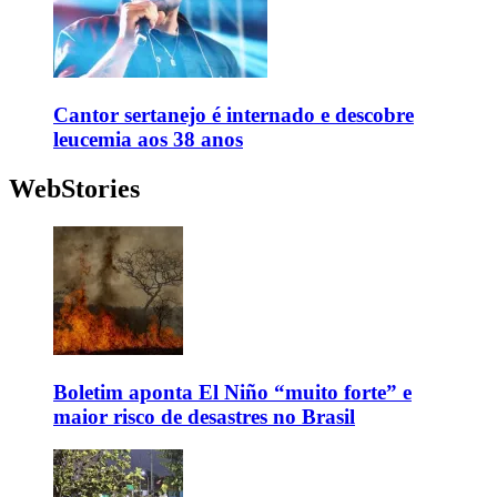
Cantor sertanejo é internado e descobre
leucemia aos 38 anos
WebStories
Boletim aponta El Niño “muito forte” e
maior risco de desastres no Brasil