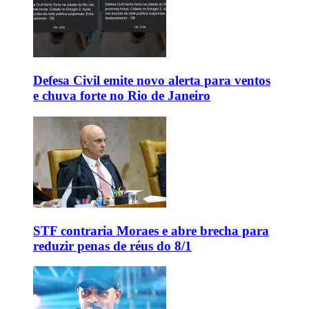
Defesa Civil emite novo alerta para ventos
e chuva forte no Rio de Janeiro
STF contraria Moraes e abre brecha para
reduzir penas de réus do 8/1