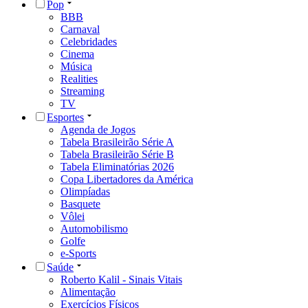
Pop
BBB
Carnaval
Celebridades
Cinema
Música
Realities
Streaming
TV
Esportes
Agenda de Jogos
Tabela Brasileirão Série A
Tabela Brasileirão Série B
Tabela Eliminatórias 2026
Copa Libertadores da América
Olimpíadas
Basquete
Vôlei
Automobilismo
Golfe
e-Sports
Saúde
Roberto Kalil - Sinais Vitais
Alimentação
Exercícios Físicos