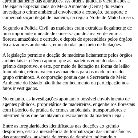
aprofundamento das apurações. As ordens judiciais vieram após a
Delegacia Especializada do Meio Ambiente (Dema) do estado
investigar o crime ambiental envolvendo a extração, transporte e
comercialização ilegal de madeira, na região Norte de Mato Grosso.
Segundo a Polícia Civil, as madeiras eram extraídas ilegalmente de
uma importante unidade de conservação de área verde entre a
floresta amazônica e cerrado, e depois de apreendidas pelos órgãos
fiscalizadores ambientais, eram doadas por meio de licitações.
A legislação permite a doação de madeiras licitamente pelos órgãos
ambientais e a Dema apurou que as madeiras eram doadas ao
grêmio desportivo, e este, por meio de licitação na forma de leilão
fraudulento, retornava com as madeiras para os madeireiros do
grupo criminoso. A corporação pontua que a Secretaria de Meio
Ambiente do Estado não tinha conhecimento ou participação nos
fatos investigados.
No entanto, as investigações apontam o possível envolvimento de
agentes públicos, proprietários de madeireiras, engenheiros florestais
com histórico de prática de crimes ambientais, transportadores e
intermediários que facilitavam o escoamento da madeira ilegal.
Entre as irregularidades identificadas nas doações ao grêmio
desportivo, estão a inexistência de formalização das circunstâncias
das apreensões, ausência de termo de depósito indicando o