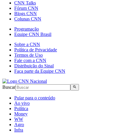
CNN Talks
Fórum CNN
Blogs CNN
Colunas CNN
Programação
Equipe CNN Brasil
Sobre a CNN
Política de Privacidade
Termos de Uso
Fale com a CNN
Distribuição do Sinal
Faça parte da Equipe CNN
Buscar
Pular para o conteúdo
Ao vivo
Política
Money
WW
Agro
Infra