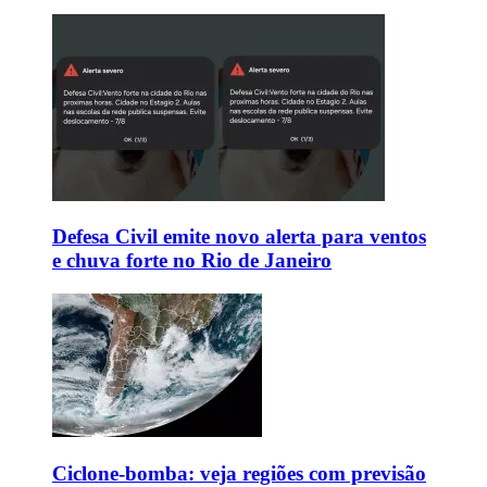
Defesa Civil emite novo alerta para ventos
e chuva forte no Rio de Janeiro
Ciclone-bomba: veja regiões com previsão