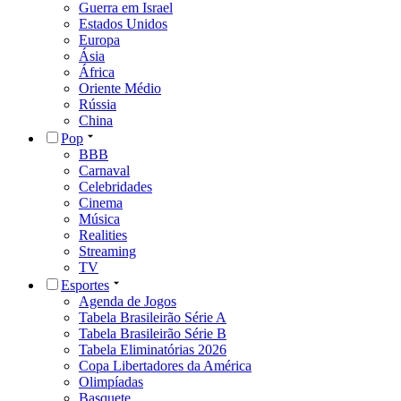
Guerra em Israel
Estados Unidos
Europa
Ásia
África
Oriente Médio
Rússia
China
Pop
BBB
Carnaval
Celebridades
Cinema
Música
Realities
Streaming
TV
Esportes
Agenda de Jogos
Tabela Brasileirão Série A
Tabela Brasileirão Série B
Tabela Eliminatórias 2026
Copa Libertadores da América
Olimpíadas
Basquete