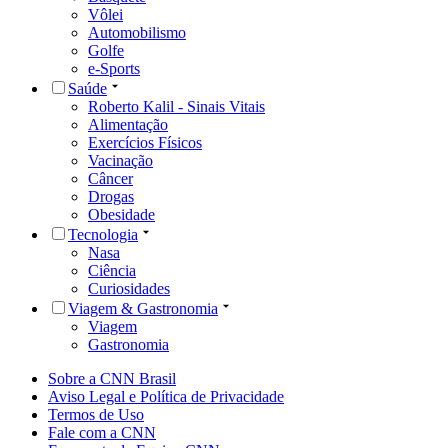
Vôlei
Automobilismo
Golfe
e-Sports
Saúde
Roberto Kalil - Sinais Vitais
Alimentação
Exercícios Físicos
Vacinação
Câncer
Drogas
Obesidade
Tecnologia
Nasa
Ciência
Curiosidades
Viagem & Gastronomia
Viagem
Gastronomia
Sobre a CNN Brasil
Aviso Legal e Política de Privacidade
Termos de Uso
Fale com a CNN