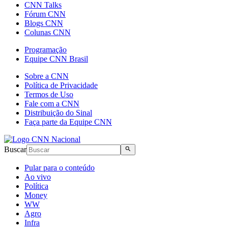
CNN Talks
Fórum CNN
Blogs CNN
Colunas CNN
Programação
Equipe CNN Brasil
Sobre a CNN
Política de Privacidade
Termos de Uso
Fale com a CNN
Distribuição do Sinal
Faça parte da Equipe CNN
Buscar
Pular para o conteúdo
Ao vivo
Política
Money
WW
Agro
Infra