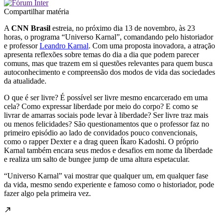
Compartilhar matéria
A
CNN Brasil
estreia, no próximo dia 13 de novembro, às 23
horas, o programa “Universo Karnal”, comandando pelo historiador
e professor
Leandro Karnal
. Com uma proposta inovadora, a atração
apresenta reflexões sobre temas do dia a dia que podem parecer
comuns, mas que trazem em si questões relevantes para quem busca
autoconhecimento e compreensão dos modos de vida das sociedades
da atualidade.
O que é ser livre? É possível ser livre mesmo encarcerado em uma
cela? Como expressar liberdade por meio do corpo? E como se
livrar de amarras sociais pode levar à liberdade? Ser livre traz mais
ou menos felicidades? São questionamentos que o professor faz no
primeiro episódio ao lado de convidados pouco convencionais,
como o rapper Dexter e a drag queen Íkaro Kadoshi. O próprio
Karnal também encara seus medos e desafios em nome da liberdade
e realiza um salto de bungee jump de uma altura espetacular.
“Universo Karnal” vai mostrar que qualquer um, em qualquer fase
da vida, mesmo sendo experiente e famoso como o historiador, pode
fazer algo pela primeira vez.