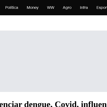
onteúdo
Política
Money
WW
Agro
Infra
Espor
nciar dengue, Covid, influen