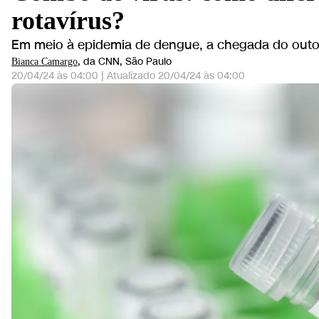
rotavírus?
Em meio à epidemia de dengue, a chegada do outon
, da CNN
, São Paulo
Bianca Camargo
20/04/24 às 04:00
|
Atualizado
20/04/24 às 04:00