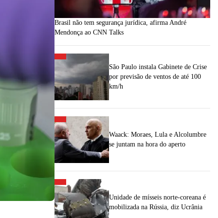
Brasil não tem segurança jurídica, afirma André
Mendonça ao CNN Talks
São Paulo instala Gabinete de Crise
por previsão de ventos de até 100
km/h
Waack: Moraes, Lula e Alcolumbre
se juntam na hora do aperto
Unidade de mísseis norte-coreana é
mobilizada na Rússia, diz Ucrânia