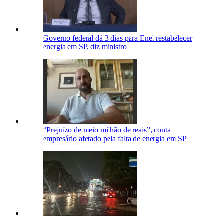
Governo federal dá 3 dias para Enel restabelecer
energia em SP, diz ministro
“Prejuízo de meio milhão de reais”, conta
empresário afetado pela falta de energia em SP