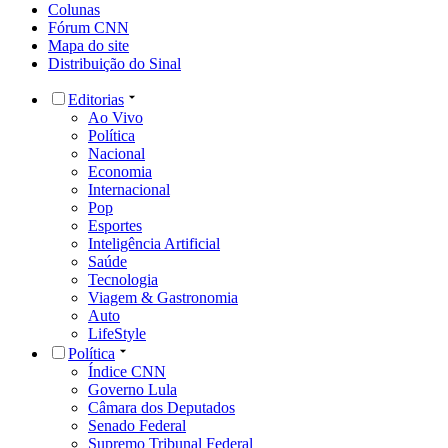
Colunas
Fórum CNN
Mapa do site
Distribuição do Sinal
Editorias
Ao Vivo
Política
Nacional
Economia
Internacional
Pop
Esportes
Inteligência Artificial
Saúde
Tecnologia
Viagem & Gastronomia
Auto
LifeStyle
Política
Índice CNN
Governo Lula
Câmara dos Deputados
Senado Federal
Supremo Tribunal Federal