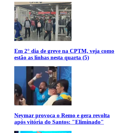
Em 2° dia de greve na CPTM, veja como
estão as linhas nesta quarta (5)
Neymar provoca o Remo e gera revolta
após vitória do Santos: "Eliminado"