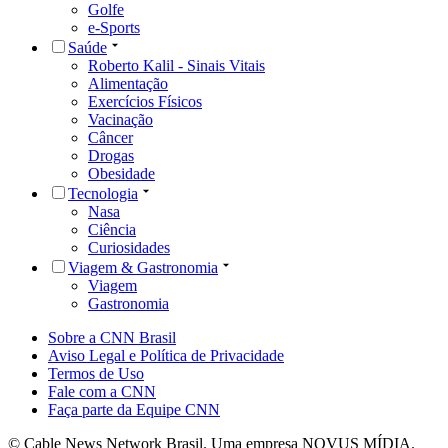
Golfe
e-Sports
Saúde
Roberto Kalil - Sinais Vitais
Alimentação
Exercícios Físicos
Vacinação
Câncer
Drogas
Obesidade
Tecnologia
Nasa
Ciência
Curiosidades
Viagem & Gastronomia
Viagem
Gastronomia
Sobre a CNN Brasil
Aviso Legal e Política de Privacidade
Termos de Uso
Fale com a CNN
Faça parte da Equipe CNN
© Cable News Network Brasil. Uma empresa NOVUS MÍDIA.