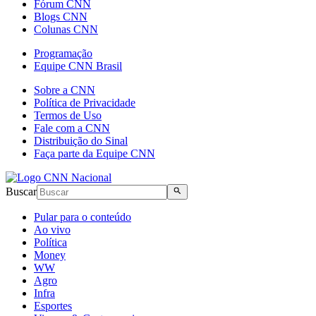
Fórum CNN
Blogs CNN
Colunas CNN
Programação
Equipe CNN Brasil
Sobre a CNN
Política de Privacidade
Termos de Uso
Fale com a CNN
Distribuição do Sinal
Faça parte da Equipe CNN
Buscar
Pular para o conteúdo
Ao vivo
Política
Money
WW
Agro
Infra
Esportes