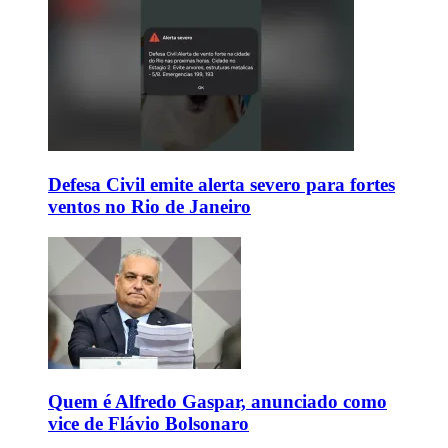
Defesa Civil emite alerta severo para fortes
ventos no Rio de Janeiro
Quem é Alfredo Gaspar, anunciado como
vice de Flávio Bolsonaro