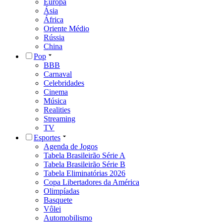
Europa
Ásia
África
Oriente Médio
Rússia
China
Pop
BBB
Carnaval
Celebridades
Cinema
Música
Realities
Streaming
TV
Esportes
Agenda de Jogos
Tabela Brasileirão Série A
Tabela Brasileirão Série B
Tabela Eliminatórias 2026
Copa Libertadores da América
Olimpíadas
Basquete
Vôlei
Automobilismo