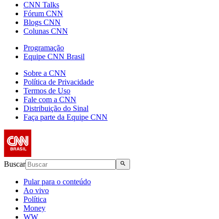
CNN Talks
Fórum CNN
Blogs CNN
Colunas CNN
Programação
Equipe CNN Brasil
Sobre a CNN
Política de Privacidade
Termos de Uso
Fale com a CNN
Distribuição do Sinal
Faça parte da Equipe CNN
Buscar
Pular para o conteúdo
Ao vivo
Política
Money
WW