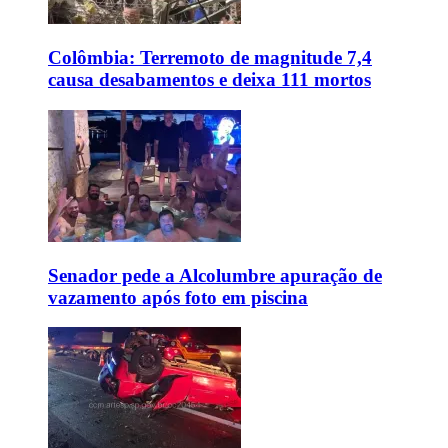
Colômbia: Terremoto de magnitude 7,4
causa desabamentos e deixa 111 mortos
Senador pede a Alcolumbre apuração de
vazamento após foto em piscina