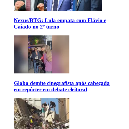
Nexus/BTG: Lula empata com Flávio e
Caiado no 2º turno
Globo demite cinegrafista após cabeçada
em repórter em debate eleitoral