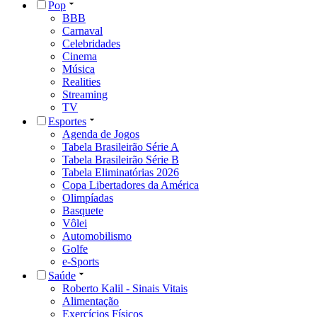
Pop
BBB
Carnaval
Celebridades
Cinema
Música
Realities
Streaming
TV
Esportes
Agenda de Jogos
Tabela Brasileirão Série A
Tabela Brasileirão Série B
Tabela Eliminatórias 2026
Copa Libertadores da América
Olimpíadas
Basquete
Vôlei
Automobilismo
Golfe
e-Sports
Saúde
Roberto Kalil - Sinais Vitais
Alimentação
Exercícios Físicos