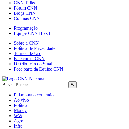
CNN Talks
Fórum CNN
Blogs CNN
Colunas CNN
Programação
Equipe CNN Brasil
Sobre a CNN
Política de Privacidade
Termos de Uso
Fale com a CNN
Distribuição do Sinal
Faça parte da Equipe CNN
Buscar
Pular para o conteúdo
Ao vivo
Política
Money
WW
Agro
Infra