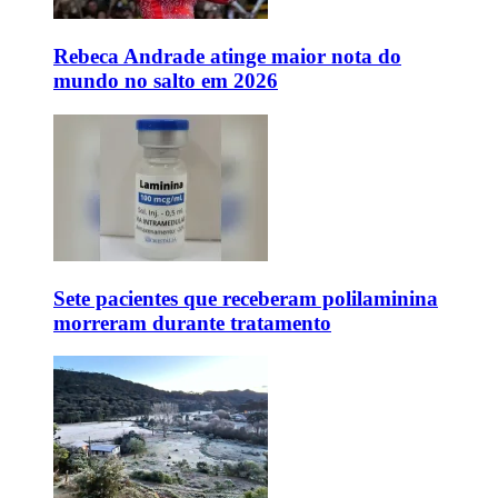
Rebeca Andrade atinge maior nota do
mundo no salto em 2026
Sete pacientes que receberam polilaminina
morreram durante tratamento