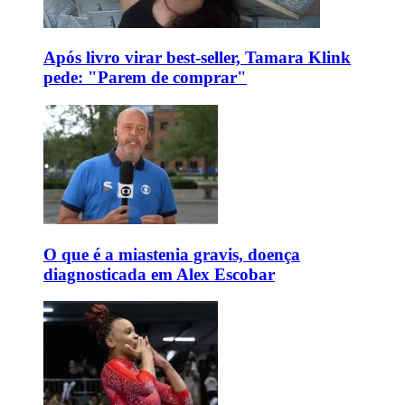
Após livro virar best-seller, Tamara Klink
pede: "Parem de comprar"
O que é a miastenia gravis, doença
diagnosticada em Alex Escobar