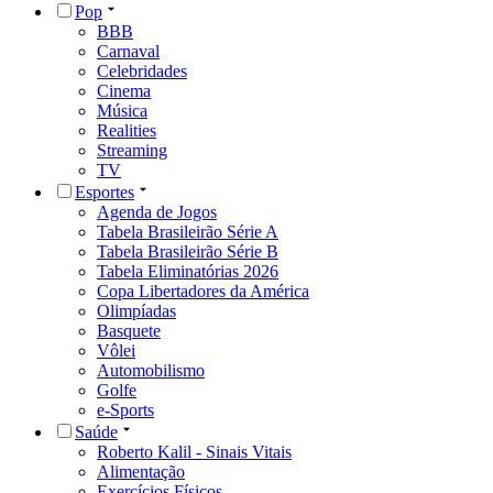
Pop
BBB
Carnaval
Celebridades
Cinema
Música
Realities
Streaming
TV
Esportes
Agenda de Jogos
Tabela Brasileirão Série A
Tabela Brasileirão Série B
Tabela Eliminatórias 2026
Copa Libertadores da América
Olimpíadas
Basquete
Vôlei
Automobilismo
Golfe
e-Sports
Saúde
Roberto Kalil - Sinais Vitais
Alimentação
Exercícios Físicos