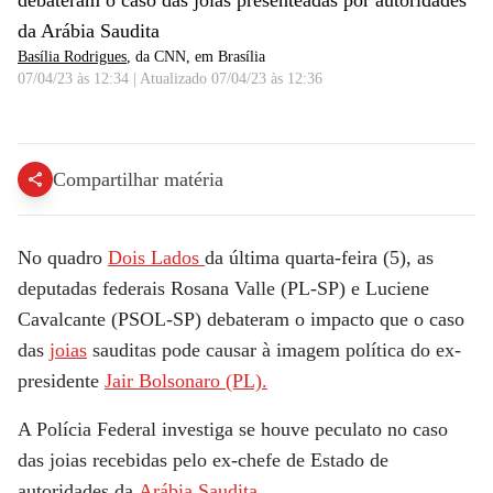
debateram o caso das joias presenteadas por autoridades
da Arábia Saudita
Basília Rodrigues
, da CNN
, em Brasília
07/04/23 às 12:34
|
Atualizado
07/04/23 às 12:36
Dois Lados: Qual o impacto do caso das joias na imagem de Bolsonaro? | LIVE CNN
Compartilhar matéria
No quadro
Dois Lados
da última quarta-feira (5), as
deputadas federais Rosana Valle (PL-SP) e Luciene
Cavalcante (PSOL-SP) debateram o impacto que o caso
das
joias
sauditas pode causar à imagem política do ex-
presidente
Jair Bolsonaro (PL).
A Polícia Federal investiga se houve peculato no caso
das joias recebidas pelo ex-chefe de Estado de
autoridades da
Arábia Saudita.