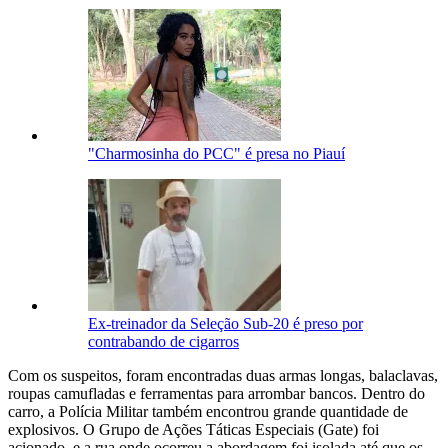
"Charmosinha do PCC" é presa no Piauí
Ex-treinador da Seleção Sub-20 é preso por
contrabando de cigarros
Com os suspeitos, foram encontradas duas armas longas, balaclavas,
roupas camufladas e ferramentas para arrombar bancos. Dentro do
carro, a Polícia Militar também encontrou grande quantidade de
explosivos. O Grupo de Ações Táticas Especiais (Gate) foi
acionado, e a rua onde ocorreu a abordagem foi isolada até que os