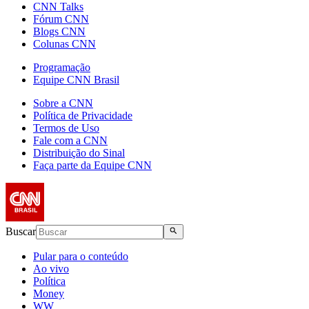
CNN Talks
Fórum CNN
Blogs CNN
Colunas CNN
Programação
Equipe CNN Brasil
Sobre a CNN
Política de Privacidade
Termos de Uso
Fale com a CNN
Distribuição do Sinal
Faça parte da Equipe CNN
Buscar
Pular para o conteúdo
Ao vivo
Política
Money
WW