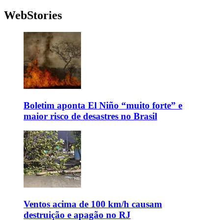
WebStories
Boletim aponta El Niño “muito forte” e
maior risco de desastres no Brasil
Ventos acima de 100 km/h causam
destruição e apagão no RJ