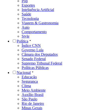
Pop
Esportes
Inteligência Artificial
Saúde
Tecnologia
Viagem & Gastronomia
Auto
Comportamento
Style
Política
Índice CNN
Governo Lula
Câmara dos Deputados
Senado Federal
Supremo Tribunal Federal
Políticas Públicas
Nacional
Educação
Segurança
Clima
Meio Ambiente
Auxílio Brasil
São Paulo
Rio de Janeiro
Minas Gerais