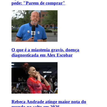
pede: "Parem de comprar"
O que é a miastenia gravis, doença
diagnosticada em Alex Escobar
Rebeca Andrade atinge maior nota do
mundo no salto em 2026