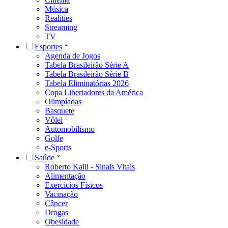
Música
Realities
Streaming
TV
Esportes
Agenda de Jogos
Tabela Brasileirão Série A
Tabela Brasileirão Série B
Tabela Eliminatórias 2026
Copa Libertadores da América
Olimpíadas
Basquete
Vôlei
Automobilismo
Golfe
e-Sports
Saúde
Roberto Kalil - Sinais Vitais
Alimentação
Exercícios Físicos
Vacinação
Câncer
Drogas
Obesidade