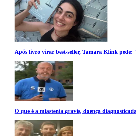
Após livro virar best-seller, Tamara Klink pede
O que é a miastenia gravis, doença diagnostica