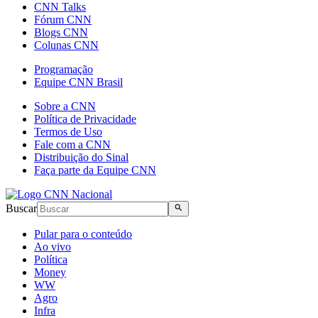
CNN Talks
Fórum CNN
Blogs CNN
Colunas CNN
Programação
Equipe CNN Brasil
Sobre a CNN
Política de Privacidade
Termos de Uso
Fale com a CNN
Distribuição do Sinal
Faça parte da Equipe CNN
Buscar
Pular para o conteúdo
Ao vivo
Política
Money
WW
Agro
Infra