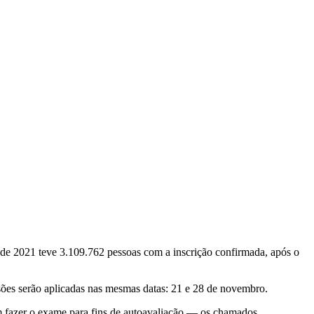
 de 2021 teve 3.109.762 pessoas com a inscrição confirmada, após o
rsões serão aplicadas nas mesmas datas: 21 e 28 de novembro.
am fazer o exame para fins de autoavaliação — os chamados