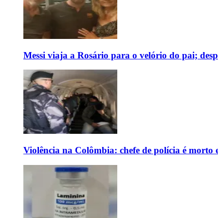
Messi viaja a Rosário para o velório do pai; des
Violência na Colômbia: chefe de polícia é mort