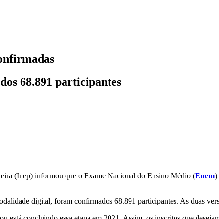
confirmadas
dos 68.891 participantes
ixeira (Inep) informou que o Exame Nacional do Ensino Médio (
Enem
)
 modalidade digital, foram confirmados 68.891 participantes. As duas ve
ou está concluindo essa etapa em 2021. Assim, os inscritos que desej