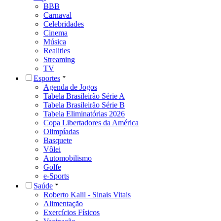
BBB
Carnaval
Celebridades
Cinema
Música
Realities
Streaming
TV
Esportes
Agenda de Jogos
Tabela Brasileirão Série A
Tabela Brasileirão Série B
Tabela Eliminatórias 2026
Copa Libertadores da América
Olimpíadas
Basquete
Vôlei
Automobilismo
Golfe
e-Sports
Saúde
Roberto Kalil - Sinais Vitais
Alimentação
Exercícios Físicos