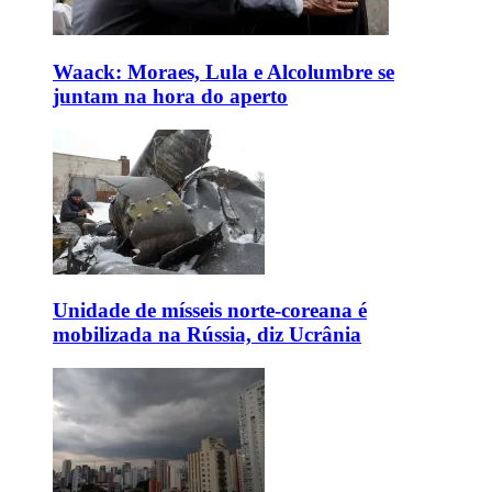
Waack: Moraes, Lula e Alcolumbre se
juntam na hora do aperto
Unidade de mísseis norte-coreana é
mobilizada na Rússia, diz Ucrânia