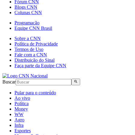
Fórum CNN
Blogs CNN
Colunas CNN
Programação
Equipe CNN Brasil
Sobre a CNN
Política de Privacidade
Termos de Uso
Fale com a CNN
Distribuição do Sinal
Faça parte da Equipe CNN
Buscar
Pular para o conteúdo
Ao vivo
Política
Money
WW
Agro
Infra
Esportes