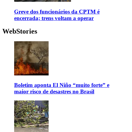
Greve dos funcionários da CPTM é
encerrada; trens voltam a operar
WebStories
Boletim aponta El Niño “muito forte” e
maior risco de desastres no Brasil