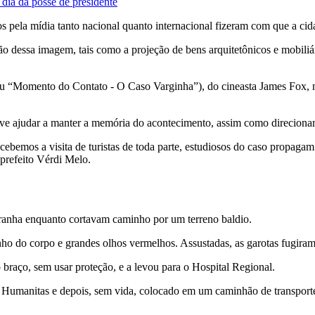
 dia da posse de presidente
os pela mídia tanto nacional quanto internacional fizeram com que a ci
ção dessa imagem, tais como a projeção de bens arquitetônicos e mobili
Momento do Contato - O Caso Varginha”), do cineasta James Fox, mostr
eve ajudar a manter a memória do acontecimento, assim como direcionar
emos a visita de turistas de toda parte, estudiosos do caso propagam o 
 prefeito Vérdi Melo.
stranha enquanto cortavam caminho por um terreno baldio.
ho do corpo e grandes olhos vermelhos. Assustadas, as garotas fugiram
 braço, sem usar proteção, e a levou para o Hospital Regional.
tal Humanitas e depois, sem vida, colocado em um caminhão de transpor