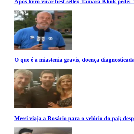
Após livro virar best-seller, Tamara Klink pede
O que é a miastenia gravis, doença diagnostica
Messi viaja a Rosário para o velório do pai; des