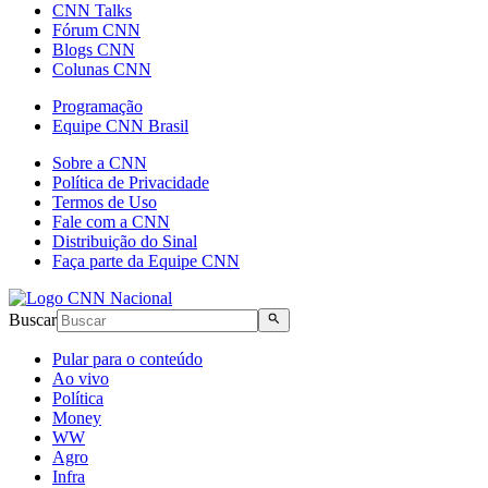
CNN Talks
Fórum CNN
Blogs CNN
Colunas CNN
Programação
Equipe CNN Brasil
Sobre a CNN
Política de Privacidade
Termos de Uso
Fale com a CNN
Distribuição do Sinal
Faça parte da Equipe CNN
Buscar
Pular para o conteúdo
Ao vivo
Política
Money
WW
Agro
Infra