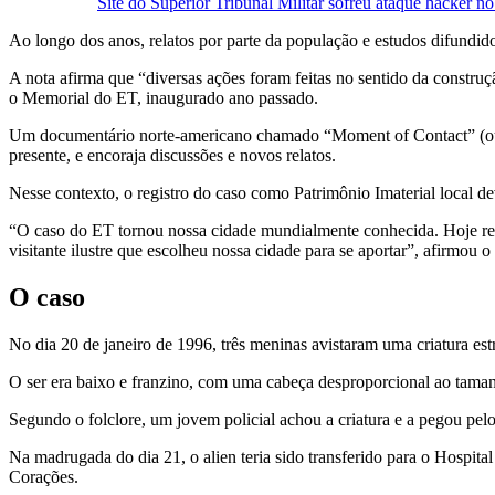
Site do Superior Tribunal Militar sofreu ataque hacker no
Ao longo dos anos, relatos por parte da população e estudos difundid
A nota afirma que “diversas ações foram feitas no sentido da constru
o Memorial do ET, inaugurado ano passado.
Um documentário norte-americano chamado “Moment of Contact” (ou “
presente, e encoraja discussões e novos relatos.
Nesse contexto, o registro do caso como Patrimônio Imaterial local d
“O caso do ET tornou nossa cidade mundialmente conhecida. Hoje receb
visitante ilustre que escolheu nossa cidade para se aportar”, afirmou o
O caso
No dia 20 de janeiro de 1996, três meninas avistaram uma criatura e
O ser era baixo e franzino, com uma cabeça desproporcional ao taman
Segundo o folclore, um jovem policial achou a criatura e a pegou pelo
Na madrugada do dia 21, o alien teria sido transferido para o Hospi
Corações.